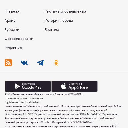
Главная
Реклама и объявления
Архив
История города
Рубрики
Бригада
Фоторепортажи
Редакция
АНО «Редакция газеты «Магнитогорский металл». (2005-2026).
Пользовательское соглашение
Digital-агентство Uralmedias
Сетевое издание "Магнитогорский металл" (16+) зарегистрировано Федеральной службой по
надзору в сфере связи, информационных технологий и массовых коммуникаций
(Роскомнадзор) 17.10.2022, регистрационный номер серия ЭЛ № ФС77-84058. Учредитель
Автономная некоммерческая организация "Редакция газеты "Магнитогорский металл".
Главный редактор Наумов Е.М.,
inbox@magmetall.ru
,
+7 (3519) 39-60-74
Использование материалов издания допускается только с письменного разрешения АНО