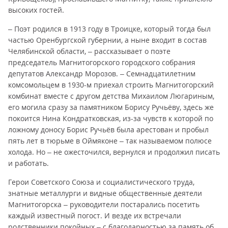
высоких гостей.
– Поэт родился в 1913 году в Троицке, который тогда был
частью Оренбургской губернии, а ныне входит в состав
Челябинской области, – рассказывает о поэте
председатель Магнитогорского городского собрания
депутатов Александр Морозов. – Семнадцатилетним
комсомольцем в 1930-м приехал строить Магнитогорский
комбинат вместе с другом детства Михаилом Люгариным,
его могила сразу за памятником Борису Ручьёву, здесь же
покоится Нина Кондратковская, из-за чувств к которой по
ложному доносу Борис Ручьёв была арестован и пробыл
пять лет в тюрьме в Оймяконе – так называемом полюсе
холода. Но – не ожесточился, вернулся и продолжил писать
и работать.
Герои Советского Союза и социалистического труда,
знатные металлурги и видные общественные деятели
Магнитогорска – руководители постарались посетить
каждый известный погост. И везде их встречали
родственники покойных – с благодарностью за память об