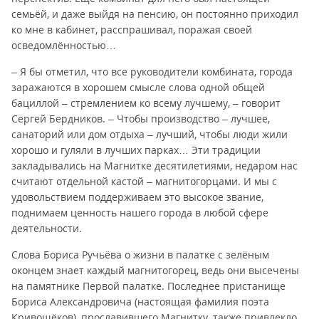
семьёй, и даже выйдя на пенсию, он постоянно приходил
ко мне в кабинет, расспрашивал, поражая своей
осведомлённостью…
– Я бы отметил, что все руководители комбината, города
заражаются в хорошем смысле слова одной общей
бациллой – стремлением ко всему лучшему, – говорит
Сергей Бердников. – Чтобы производство – лучшее,
санаторий или дом отдыха – лучший, чтобы люди жили
хорошо и гуляли в лучших парках… Эти традиции
закладывались на Магнитке десятилетиями, недаром нас
считают отдельной кастой – магнитогорцами. И мы с
удовольствием поддерживаем это высокое звание,
поднимаем ценность нашего города в любой сфере
деятельности.
Слова Бориса Ручьёва о жизни в палатке с зелёным
оконцем знает каждый магнитогорец, ведь они высечены
на памятнике Первой палатке. Последнее пристанище
Бориса Александровича (настоящая фамилия поэта
Кривощёков), прославившего Магнитку, также привлекло