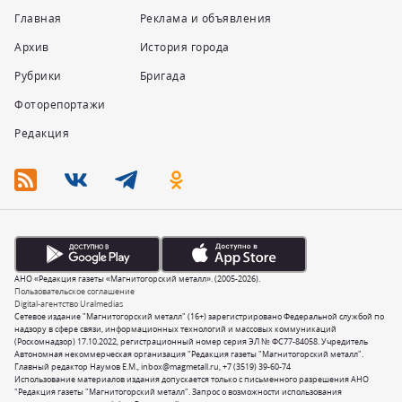
Главная
Реклама и объявления
Архив
История города
Рубрики
Бригада
Фоторепортажи
Редакция
АНО «Редакция газеты «Магнитогорский металл». (2005-2026).
Пользовательское соглашение
Digital-агентство Uralmedias
Сетевое издание "Магнитогорский металл" (16+) зарегистрировано Федеральной службой по
надзору в сфере связи, информационных технологий и массовых коммуникаций
(Роскомнадзор) 17.10.2022, регистрационный номер серия ЭЛ № ФС77-84058. Учредитель
Автономная некоммерческая организация "Редакция газеты "Магнитогорский металл".
Главный редактор Наумов Е.М.,
inbox@magmetall.ru
,
+7 (3519) 39-60-74
Использование материалов издания допускается только с письменного разрешения АНО
"Редакция газеты "Магнитогорский металл". Запрос о возможности использования