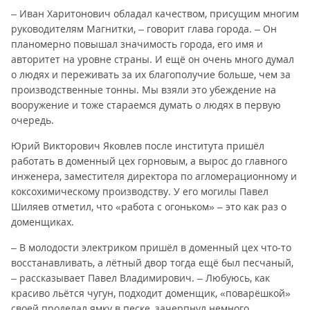
– Иван Харитонович обладал качеством, присущим многим
руководителям Магнитки, – говорит глава города. – Он
планомерно повышал значимость города, его имя и
авторитет на уровне страны. И ещё он очень много думал
о людях и переживать за их благополучие больше, чем за
производственные тонны. Мы взяли это убеждение на
вооружение и тоже стараемся думать о людях в первую
очередь.
Юрий Викторович Яковлев после института пришёл
работать в доменный цех горновым, а вырос до главного
инженера, заместителя директора по агломерационному и
коксохимическому производству. У его могилы Павел
Шиляев отметил, что «работа с огоньком» – это как раз о
доменщиках.
– В молодости электриком пришёл в доменный цех что-то
восстанавливать, а лётный двор тогда ещё был песчаный,
– рассказывает Павел Владимирович. – Любуюсь, как
красиво льётся чугун, подходит доменщик, «поварёшкой»
своей проделал ямку в песке, зачерпнул немного