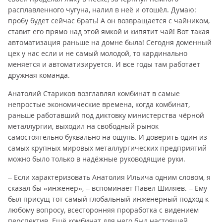
расплавленного чугуна, налил в неё и отошёл. Думаю:
пробу будет сейчас брать! А он возвращается с чайником,
ставит его прямо над этой ямкой и кипятит чай! Вот такая
автоматизация раньше на домне была! Сегодня доменный
цех у нас если и не самый молодой, то кардинально
меняется и автоматизируется. И все годы там работает
дружная команда.
Анатолий Стариков возглавлял комбинат в самые
непростые экономические времена, когда комбинат,
раньше работавший под диктовку министерства чёрной
металлургии, выходил на свободный рынок
самостоятельно буквально на ощупь. И доверить один из
самых крупных мировых металлургических предприятий
можно было только в надёжные руководящие руки.
– Если характеризовать Анатолия Ильича одним словом, я
сказал бы «инженер», – вспоминает Павел Шиляев. – Ему
был присущ тот самый глобальный инженерный подход к
любому вопросу, всесторонняя проработка с видением
перспектив. Ещё комбинат для него был настоящей