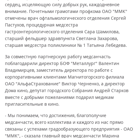
сердец, исцеляющую силу добрых рук, каждодневное
внимание. Почетными грамотами профкома ОАО "ММК"
отмечены врач офтальмологического отделения Сергей
Пастухов, процедурная медсестра
гастроэнтерологического отделения Сара Шамилова,
старший фельдшер здравпункта Светлана Захарова,
старшая медсестра поликлиники № 1 Татьяна Лебедева.
За совместную партнерскую работу медсанчасть
поблагодарили директор БОФ "Металлург" Валентин
Владимирцев, заместитель директора по работе с
корпоративными клиентами Магнитогорского филиала
ОАО "АльфаСтрахование" Виктор Черненко, а директор
Дома кино, депутат городского Собрания Андрей Старков
вместе с добрыми пожеланиями подарил медикам
пригласительные в кино.
- Мы понимаем, что достижения, благополучие
медсанчасти, всего коллектива и каждого из нас прямо
связаны с успехами градообразующего предприятия - ОАО
"ММК", - сказала главный врач медсанчасти Марина