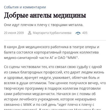
События и комментарии
Добрые ангелы медицины
Они идут плечом к плечу с творцами металла.
20 июня 2009
Маргарита Курбангалеева
405
В канун Дня медицинского работника в театре оперы и
балета состоялся корпоративный праздник коллектива
медико-санитарной части АГ и ОАО "ММК".
Со сцены чествовали тех, кто связал свою судьбу с одной
из самых благородных профессий, кто дарит людям жизнь
и здоровье, врачует недуги, ухаживает, облегчая боль и
вселяя в души оптимизм. Тем ценнее получился вечер, что
творческую программу в подарок коллегам подготовили
сами работники медсанчасти. Начался он с поэмы об
истории лечебного учреждения, которое неразрывно
связанно с ММК и по сей день "идет плечо к плечу с
творцами металла". В годы становления Магнитки были