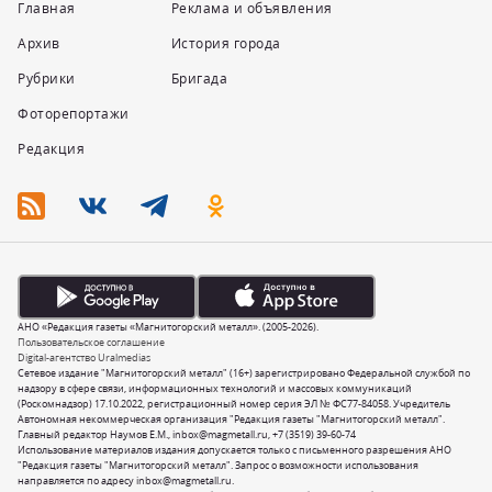
Главная
Реклама и объявления
Архив
История города
Рубрики
Бригада
Фоторепортажи
Редакция
АНО «Редакция газеты «Магнитогорский металл». (2005-2026).
Пользовательское соглашение
Digital-агентство Uralmedias
Сетевое издание "Магнитогорский металл" (16+) зарегистрировано Федеральной службой по
надзору в сфере связи, информационных технологий и массовых коммуникаций
(Роскомнадзор) 17.10.2022, регистрационный номер серия ЭЛ № ФС77-84058. Учредитель
Автономная некоммерческая организация "Редакция газеты "Магнитогорский металл".
Главный редактор Наумов Е.М.,
inbox@magmetall.ru
,
+7 (3519) 39-60-74
Использование материалов издания допускается только с письменного разрешения АНО
"Редакция газеты "Магнитогорский металл". Запрос о возможности использования
направляется по адресу
inbox@magmetall.ru
.