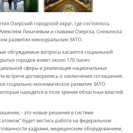
Смот
тил Озерский городской округ, где состоялось
 Алексеем Лихачевым и главами Озерска, Снежинска
ком развитии южноуральских ЗАТО.
вные обсуждаемые вопросы касаются социальной
крытых городов живет около 170 тысяч
оциальной сферы и реализация национальных
На встрече договорились о заключении соглашения,
ное социально-экономическое развитие ЗАТО
которые находятся в поле зрения областных властей
лашение, - это новые решения в системе
сатомом" будет вестись работа на федеральном
тованности кадрами, медицинским оборудованием,