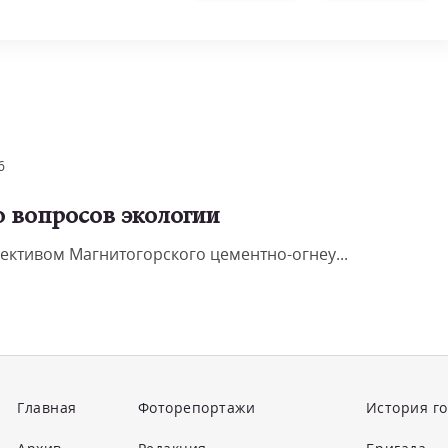
6
о вопросов экологии
лективом Магнитогорского цементно-огнеу...
Главная
Фоторепортажи
История г