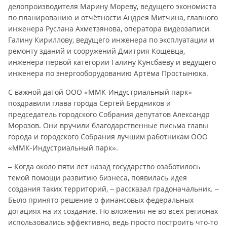
делопроизводителя Марину Мореву, ведущего экономиста
по планированию и отчётности Андрея Митчина, главного
инженера Руслана Ахметзянова, оператора видеозаписи
Галину Кириллову, ведущего инженера по эксплуатации и
ремонту зданий и сооружений Дмитрия Кощевца,
инженера первой категории Галину Кунсбаеву и ведущего
инженера по энергооборудованию Артёма Простынюка.
С важной датой ООО «ММК-Индустриальный парк»
поздравили глава города Сергей Бердников и
председатель городского Собрания депутатов Александр
Морозов. Они вручили благодарственные письма главы
города и городского Собрания лучшим работникам ООО
«ММК-Индустриальный парк».
– Когда около пяти лет назад государство озаботилось
темой помощи развитию бизнеса, появилась идея
создания таких территорий, – рассказал градоначальник. –
Было принято решение о финансовых федеральных
дотациях на их создание. Но вложения не во всех регионах
использовались эффективно, ведь просто построить что-то