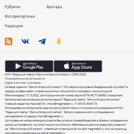
Рубрики
Бригада
Фоторепортажи
Редакция
АНО «Редакция газеты «Магнитогорский металл». (2005-2026).
Пользовательское соглашение
Digital-агентство Uralmedias
Сетевое издание "Магнитогорский металл" (16+) зарегистрировано Федеральной службой по
надзору в сфере связи, информационных технологий и массовых коммуникаций
(Роскомнадзор) 17.10.2022, регистрационный номер серия ЭЛ № ФС77-84058. Учредитель
Автономная некоммерческая организация "Редакция газеты "Магнитогорский металл".
Главный редактор Наумов Е.М.,
inbox@magmetall.ru
,
+7 (3519) 39-60-74
Использование материалов издания допускается только с письменного разрешения АНО
"Редакция газеты "Магнитогорский металл". Запрос о возможности использования
направляется по адресу
inbox@magmetall.ru
.
Цитирование материалов допускается без согласия правообладателя в объеме, оправданном
целью цитирования, при этом ссылка на источник обязательно должна содержать указание
на "Магнитогорский металл" и являться гиперссылкой на сайт magmetall.ru или на страницу
конкретного материала на сайте magmetall.ru.