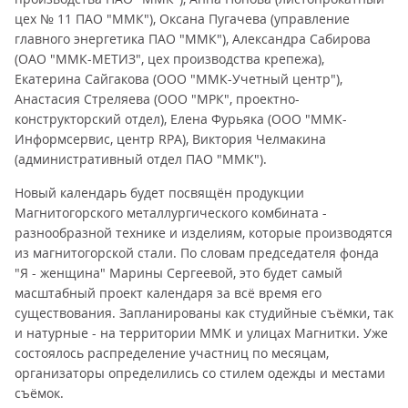
цех № 11 ПАО "ММК"), Оксана Пугачева (управление
главного энергетика ПАО "ММК"), Александра Сабирова
(ОАО "ММК-МЕТИЗ", цех производства крепежа),
Екатерина Сайгакова (ООО "ММК-Учетный центр"),
Анастасия Стреляева (ООО "МРК", проектно-
конструкторский отдел), Елена Фурьяка (ООО "ММК-
Информсервис, центр RPA), Виктория Челмакина
(административный отдел ПАО "ММК").
Новый календарь будет посвящён продукции
Магнитогорского металлургического комбината -
разнообразной технике и изделиям, которые производятся
из магнитогорской стали. По словам председателя фонда
"Я - женщина" Марины Сергеевой, это будет самый
масштабный проект календаря за всё время его
существования. Запланированы как студийные съёмки, так
и натурные - на территории ММК и улицах Магнитки. Уже
состоялось распределение участниц по месяцам,
организаторы определились со стилем одежды и местами
съёмок.