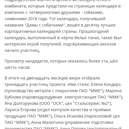
комбината, которые предстали на страницах календаря в
компании с четвероногими друзьями - собаками,
символами 2018 года. Тот календарь, получивший
название "Дамы с собачками", вошёл в десятку лучших
корпоративных календарей страны. Прошлогодний
календарь, выполненный в чёрно-белых тонах, также был
интересен игрой полутеней, подчёркивающих женское
начало участниц.
Просмотр кандидаток, которых оказалось более ста, шёл
шесть часов.
В итоге на двенадцать месяцев жюри отобрало
тринадцать участниц проекта. Ими стали: Елена Бондарь
(производство металла с покрытием ПАО "ММК"), Марина
Бубнова (паровоздуходувная электростанция ПАО "ММК"),
Яна Долгорукова (ООО "ОСК", цех "Стальсервис №2"),
Лариса Егорова (отдел контроля качества и приёмки
продукции ПАО "ММК"), Ольга Исакова (паросиловой цех
ПАО "ММК"), Анна Малютина (управление подготовки
производства ПАО "ММК"), Анна Попова (листопрокатный