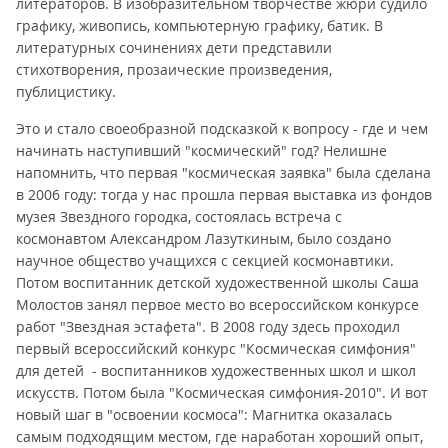
литераторов. В изобразительном творчестве жюри судило
графику, живопись, компьютерную графику, батик. В
литературных сочинениях дети представили
стихотворения, прозаические произведения,
публицистику.
Это и стало своеобразной подсказкой к вопросу - где и чем
начинать наступивший "космический" год? Нелишне
напомнить, что первая "космическая заявка" была сделана
в 2006 году: тогда у нас прошла первая выставка из фондов
музея Звездного городка, состоялась встреча с
космонавтом Александром Лазуткиным, было создано
научное общество учащихся с секцией космонавтики.
Потом воспитанник детской художественной школы Саша
Молостов занял первое место во всероссийском конкурсе
работ "Звездная эстафета". В 2008 году здесь проходил
первый всероссийский конкурс "Космическая симфония"
для детей - воспитанников художественных школ и школ
искусств. Потом была "Космическая симфония-2010". И вот
новый шаг в "освоении космоса": Магнитка оказалась
самым подходящим местом, где наработан хороший опыт,