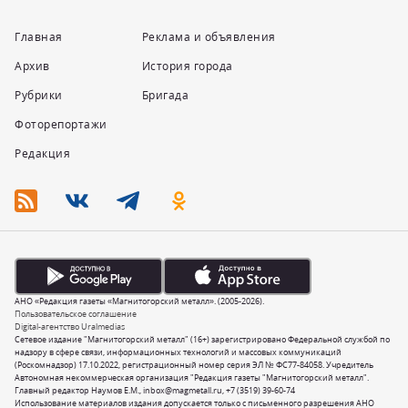
Главная
Реклама и объявления
Архив
История города
Рубрики
Бригада
Фоторепортажи
Редакция
АНО «Редакция газеты «Магнитогорский металл». (2005-2026).
Пользовательское соглашение
Digital-агентство Uralmedias
Сетевое издание "Магнитогорский металл" (16+) зарегистрировано Федеральной службой по
надзору в сфере связи, информационных технологий и массовых коммуникаций
(Роскомнадзор) 17.10.2022, регистрационный номер серия ЭЛ № ФС77-84058. Учредитель
Автономная некоммерческая организация "Редакция газеты "Магнитогорский металл".
Главный редактор Наумов Е.М.,
inbox@magmetall.ru
,
+7 (3519) 39-60-74
Использование материалов издания допускается только с письменного разрешения АНО