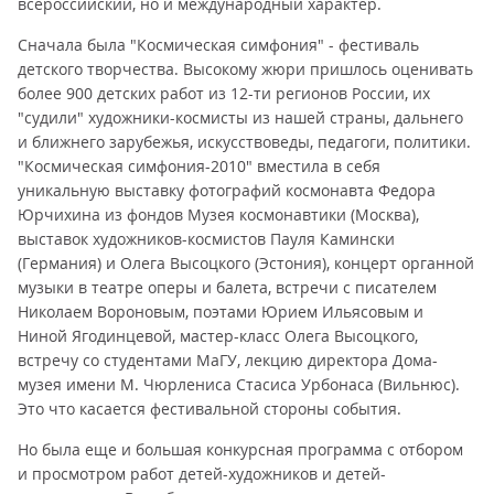
всероссийский, но и международный характер.
Сначала была "Космическая симфония" - фестиваль
детского творчества. Высокому жюри пришлось оценивать
более 900 детских работ из 12-ти регионов России, их
"судили" художники-космисты из нашей страны, дальнего
и ближнего зарубежья, искусствоведы, педагоги, политики.
"Космическая симфония-2010" вместила в себя
уникальную выставку фотографий космонавта Федора
Юрчихина из фондов Музея космонавтики (Москва),
выставок художников-космистов Пауля Камински
(Германия) и Олега Высоцкого (Эстония), концерт органной
музыки в театре оперы и балета, встречи с писателем
Николаем Вороновым, поэтами Юрием Ильясовым и
Ниной Ягодинцевой, мастер-класс Олега Высоцкого,
встречу со студентами МаГУ, лекцию директора Дома-
музея имени М. Чюрлениса Стасиса Урбонаса (Вильнюс).
Это что касается фестивальной стороны события.
Но была еще и большая конкурсная программа с отбором
и просмотром работ детей-художников и детей-