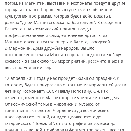
потом, из Магнитки, выставки и экспонаты поедут в другие
города и страны. Параллельно уточняется обширная
культурная программа, которая будет действовать в
рамках "Дней Магнитогорска на Байконуре". К соседям в
Казахстан на космический полигон поедут
профессиональные и самодеятельные артисты из
Магнитогорского театра оперы и балета, городской
филармонии, Дома дружбы народов. Вышло
постановление главы Магнитогорска о подготовке к Году
космоса - в нем около 150 мероприятий, рассчитанных на
весь наступивший год.
12 апреля 2011 года у нас пройдет большой праздник, к
которому будет приурочено открытие мемориальной доски
летчику-космонавту СССР Павлу Поповичу. Он, как
известно, именно в Магнитогорске учился летному делу.
От космической темы в живописи и музыке, от
таинственных полотен Чюрлениса до космических
просторов Вселенной, от идеи Циолковского до
гагаринского "Поехали!", от фотографий из космоса до
подлинных вещей, приборов и фрагментов ракет - все это