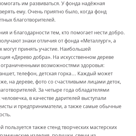
помогать им развиваться. У фонда надёжная
верять ему. Очень приятно было, когда фонд
ётных благотворителей.
ия и благодарности тем, кто помогает нести добро.
олучают знаки отличия от фонда «Металлург», а
х могут принять участие. Наибольшей
кция «Дерево добра». На искусственном дереве
с ограниченными возможностями здоровья:
аншет, телефон, детская горка… Каждый может
же, на дереве, фото со счастливыми лицами деток,
аготворителей. За четыре года обладателями
 человечка, в качестве дарителей выступали
еисты и предприниматели, а также самые обычные
ость.
 пользуется также стенд творческих мастерских
рамические изделия, подушки, свечи из