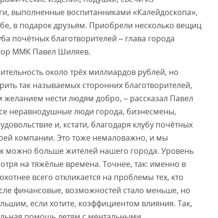
иги, выполненные воспитанниками «Калейдоскопа»,
ебе, в подарок друзьям. Приобрели несколько вещиц
ба почётных благотворителей – глава города
тор ММК Павел Шиляев.
ительность около трёх миллиардов рублей, но
рить так называемых сторонних благотворителей,
 желанием нести людям добро, – рассказал Павел
все неравнодушные люди города, бизнесмены,
удовольствие и, кстати, благодаря клубу почётных
оей компании. Это тоже немаловажно, и мы
как можно больше жителей нашего города. Уровень
отря на тяжёлые времена. Точнее, так: именно в
хотнее всего откликается на проблемы тех, кто
числе финансовые, возможностей стало меньше, но
льшим, если хотите, коэффициентом влияния. Так,
ельная помощь детям с ментальными