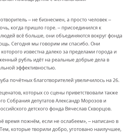
готворитель – не бизнесмен, а просто человек –
чь, когда пришло горе. – присоединился к
х людей всё больше, они объединяются вокруг фонда
ощь. Сегодня мы говорим им спасибо. Они
 которого известна далеко за пределами города и
женный рубль идёт на реальные добрые дела в
альной эффективностью.
уба почётных благотворителей увеличилось на 26.
еценатов, которых со сцены приветствовали также
ого Собрания депутатов Александр Морозов и
оссийского детского фонда Вячеслав Скворцов.
воё время пожнём, если не ослабеем», – написано в
«Тем, которые творили добро, уготовано наилучшее,