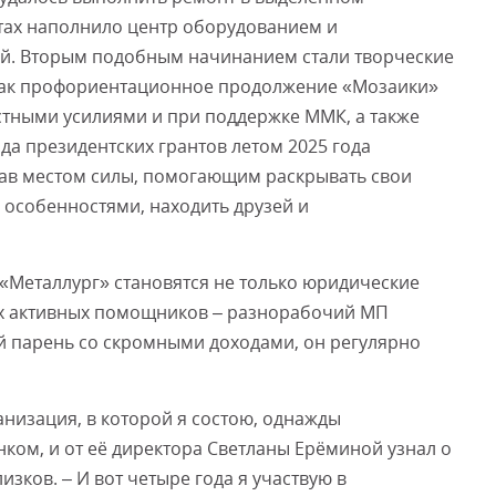
тах наполнило центр оборудованием и
й. Вторым подобным начинанием стали творческие
 как профориентационное продолжение «Мозаики»
стными усилиями и при поддержке ММК, а также
а президентских грантов летом 2025 года
тав местом силы, помогающим раскрывать свои
особенностями, находить друзей и
«Металлург» становятся не только юридические
ых активных помощников – разнорабочий МП
 парень со скромными доходами, он регулярно
анизация, в которой я состою, однажды
нком, и от её директора Светланы Ерёминой узнал о
зков. – И вот четыре года я участвую в