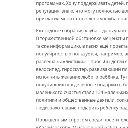
программах. Хочу поддерживать детей, 
репутация, знаю, что могу полностью до
пригласил меня стать членом клуба поч
Ежегодные собрания клуба – дань уважен
В торжественной обстановке меценаты п
также информацию, в каких ещё проекта
популярностью пользуется, например, а
развешаны «листики» – просьбы детей 
велосипед, гироскутер, развивающий пл
исполнить желание любого ребёнка. Тут 
получивших вожделенные подарки от бл
маленького счастья стали 134 маленьких
политики и общественные деятели, хокк
люди, захотевшие подарить ребёнку рад
Повышенным спросом среди посетителей
«Калейдоскоп». Мыло ручной работы, ке