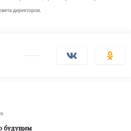
вета директоров.
26
 о будущем