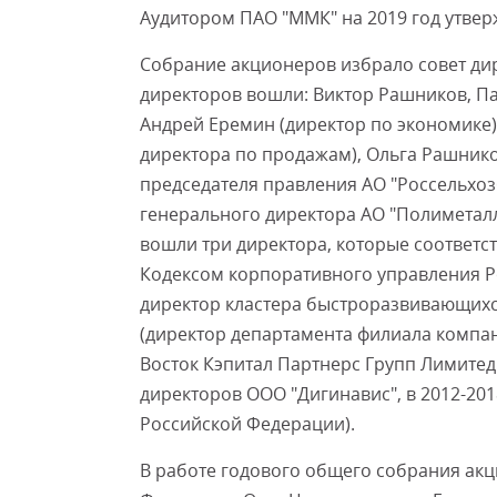
Аудитором ПАО "ММК" на 2019 год утвер
Собрание акционеров избрало совет дир
директоров вошли: Виктор Рашников, П
Андрей Еремин (директор по экономике)
директора по продажам), Ольга Рашнико
председателя правления АО "Россельхозб
генерального директора АО "Полиметалл 
вошли три директора, которые соответ
Кодексом корпоративного управления Р
директор кластера быстроразвивающихс
(директор департамента филиала компа
Восток Кэпитал Партнерс Групп Лимитед
директоров ООО "Дигинавис", в 2012-201
Российской Федерации).
В работе годового общего собрания ак