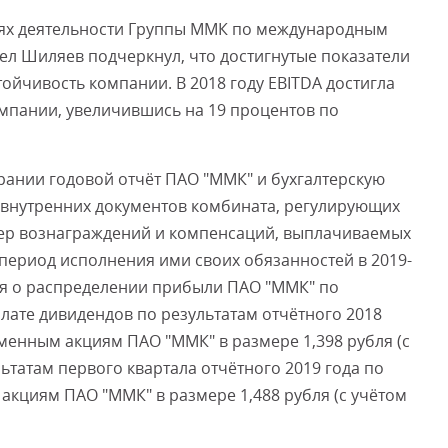
лях деятельности Группы ММК по международным
ел Шиляев подчеркнул, что достигнутые показатели
йчивость компании. В 2018 году EBITDA достигла
мпании, увеличившись на 19 процентов по
рании годовой отчёт ПАО "ММК" и бухгалтерскую
ю внутренних документов комбината, регулирующих
мер вознаграждений и компенсаций, выплачиваемых
период исполнения ими своих обязанностей в 2019-
ия о распределении прибыли ПАО "ММК" по
плате дивидендов по результатам отчётного 2018
нным акциям ПАО "ММК" в размере 1,398 рубля (с
льтатам первого квартала отчётного 2019 года по
циям ПАО "ММК" в размере 1,488 рубля (с учётом