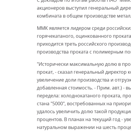
С докладом по итогам работы ПАО "ММК
акционеров выступил генеральный дирек
комбината в общем производстве металл
ММК является лидером среди российски
горячекатаного, оцинкованного проката
приходится треть российского производ
производства проката с полимерным по
"Исторически максимальную долю в про
прокат, - сказал генеральный директор 
увеличение доли производства и отгрузк
добавленная стоимость. - Прим. авт.) 
передела: холоднокатаного проката, пр
стана "5000", востребованных на приори
удалось увеличить долю такой продукц
процентов. В планах на текущий год - ув
натуральном выражении на шесть проце