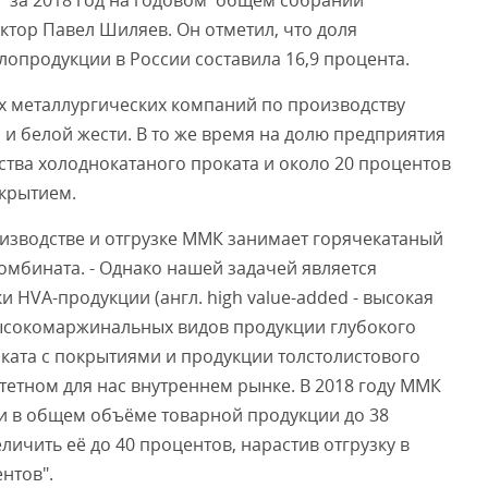
" за 2018 год на годовом общем собрании
тор Павел Шиляев. Он отметил, что доля
опродукции в России составила 16,9 процента.
х металлургических компаний по производству
 и белой жести. В то же время на долю предприятия
ства холоднокатаного проката и около 20 процентов
крытием.
изводстве и отгрузке ММК занимает горячекатаный
комбината. - Однако нашей задачей является
и HVA-продукции (англ. high value-added - высокая
- высокомаржинальных видов продукции глубокого
оката с покрытиями и продукции толстолистового
тетном для нас внутреннем рынке. В 2018 году ММК
ии в общем объёме товарной продукции до 38
еличить её до 40 процентов, нарастив отгрузку в
нтов".