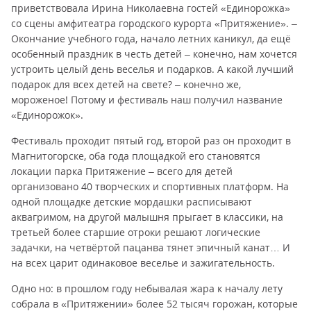
приветствовала Ирина Николаевна гостей «Единорожка»
со сцены амфитеатра городского курорта «Притяжение». –
Окончание учебного года, начало летних каникул, да ещё
особенный праздник в честь детей – конечно, нам хочется
устроить целый день веселья и подарков. А какой лучший
подарок для всех детей на свете? – конечно же,
мороженое! Потому и фестиваль наш получил название
«Единорожок».
Фестиваль проходит пятый год, второй раз он проходит в
Магнитогорске, оба года площадкой его становятся
локации парка Притяжение – всего для детей
организовано 40 творческих и спортивных платформ. На
одной площадке детские мордашки расписывают
аквагримом, на другой малышня прыгает в классики, на
третьей более старшие отроки решают логические
задачки, на четвёртой пацанва тянет эпичный канат… И
на всех царит одинаковое веселье и зажигательность.
Одно но: в прошлом году небывалая жара к началу лету
собрала в «Притяжении» более 52 тысяч горожан, которые