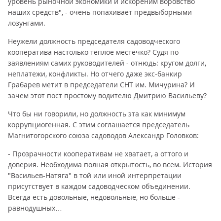
уровень рыночной экономики и искореним воровство
наших средств", - очень попахивает предвыборными
лозунгами.
Неужели должность председателя садоводческого
кооператива настолько теплое местечко? Судя по
заявлениям самих руководителей - отнюдь: кругом долги,
неплатежи, конфликты. Но отчего даже экс-банкир
Грабарев метит в председатели СНТ им. Мичурина? И
зачем этот пост простому водителю Дмитрию Васильеву?
Что бы ни говорили, но должность эта как минимум
коррупциогенная. С этим соглашается председатель
Магнитогорского союза садоводов Александр Головков:
- Прозрачности кооперативам не хватает, а оттого и
доверия. Необходима полная открытость, во всем. История
"Васильев-Натяга" в той или иной интерпретации
присутствует в каждом садоводческом объединении.
Всегда есть довольные, недовольные, но больше -
равнодушных…