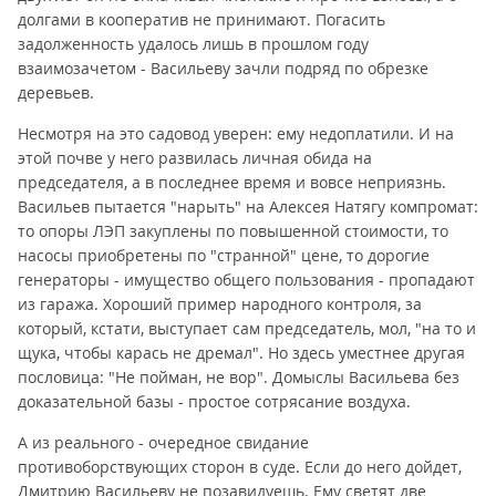
долгами в кооператив не принимают. Погасить
задолженность удалось лишь в прошлом году
взаимозачетом - Васильеву зачли подряд по обрезке
деревьев.
Несмотря на это садовод уверен: ему недоплатили. И на
этой почве у него развилась личная обида на
председателя, а в последнее время и вовсе неприязнь.
Васильев пытается "нарыть" на Алексея Натягу компромат:
то опоры ЛЭП закуплены по повышенной стоимости, то
насосы приобретены по "странной" цене, то дорогие
генераторы - имущество общего пользования - пропадают
из гаража. Хороший пример народного контроля, за
который, кстати, выступает сам председатель, мол, "на то и
щука, чтобы карась не дремал". Но здесь уместнее другая
пословица: "Не пойман, не вор". Домыслы Васильева без
доказательной базы - простое сотрясание воздуха.
А из реального - очередное свидание
противоборствующих сторон в суде. Если до него дойдет,
Дмитрию Васильеву не позавидуешь. Ему светят две