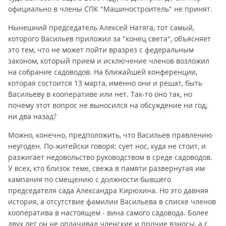
официально в члены СПК "Машиностроитель" не принят.
Нынешний председатель Алексей Натяга, тот самый,
которого Васильев приложил за "конец света", объясняет
это тем, что не может пойти вразрез с федеральным
законом, который прием и исключение членов возложил
на собрание садоводов. На ближайшей конференции,
которая состоится 13 марта, именно они и решат, быть
Васильеву в кооперативе или нет. Так-то оно так, но
почему этот вопрос не выносился на обсуждение ни год,
ни два назад?
Можно, конечно, предположить, что Васильев правлению
неугоден. По-житейски говоря: сует нос, куда не стоит, и
разжигает недовольство руководством в среде садоводов.
У всех, кто близок теме, свежа в памяти развернутая им
кампания по смещению с должности бывшего
председателя сада Александра Кирюхина. Но это давняя
история, а отсутствие фамилии Васильева в списке членов
кооператива в настоящем - вина самого садовода. Более
двух лет он не оплачивал членские и прочие взносы, а с