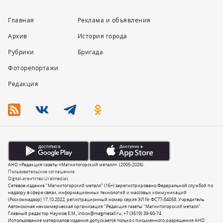
Главная
Реклама и объявления
Архив
История города
Рубрики
Бригада
Фоторепортажи
Редакция
АНО «Редакция газеты «Магнитогорский металл». (2005-2026).
Пользовательское соглашение
Digital-агентство Uralmedias
Сетевое издание "Магнитогорский металл" (16+) зарегистрировано Федеральной службой по
надзору в сфере связи, информационных технологий и массовых коммуникаций
(Роскомнадзор) 17.10.2022, регистрационный номер серия ЭЛ № ФС77-84058. Учредитель
Автономная некоммерческая организация "Редакция газеты "Магнитогорский металл".
Главный редактор Наумов Е.М.,
inbox@magmetall.ru
,
+7 (3519) 39-60-74
Использование материалов издания допускается только с письменного разрешения АНО