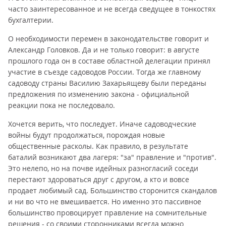
часто заинтересованное и не всегда сведущее в тонкостях
бухгалтерии.
О необходимости перемен в законодательстве говорит и
Александр Головков. Да и не только говорит: в августе
прошлого года он в составе областной делегации принял
участие в съезде садоводов России. Тогда же главному
садоводу страны Василию Захарьящеву были переданы
предложения по изменению закона - официальной
реакции пока не последовало.
Хочется верить, что последует. Иначе садоводческие
войны будут продолжаться, порождая новые
общественные расколы. Как правило, в результате
баталий возникают два лагеря: "за" правление и "против".
Это нелепо, но на почве идейных разногласий соседи
перестают здороваться друг с другом, а кто и вовсе
продает любимый сад. Большинство сторонится скандалов
и ни во что не вмешивается. Но именно это пассивное
большинство провоцирует правление на сомнительные
решения - со своими сторонниками всегда можно