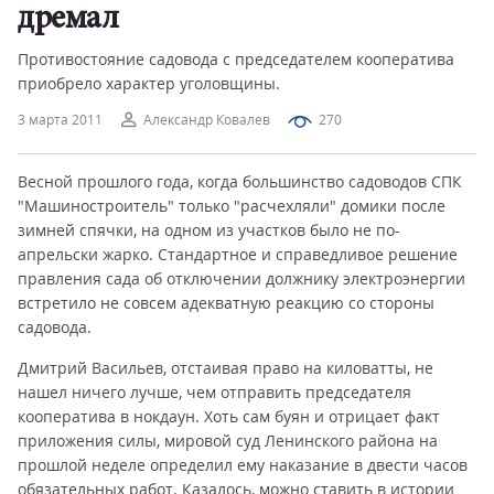
дремал
Противостояние садовода с председателем кооператива
приобрело характер уголовщины.
3 марта 2011
Александр Ковалев
270
Весной прошлого года, когда большинство садоводов СПК
"Машиностроитель" только "расчехляли" домики после
зимней спячки, на одном из участков было не по-
апрельски жарко. Стандартное и справедливое решение
правления сада об отключении должнику электроэнергии
встретило не совсем адекватную реакцию со стороны
садовода.
Дмитрий Васильев, отстаивая право на киловатты, не
нашел ничего лучше, чем отправить председателя
кооператива в нокдаун. Хоть сам буян и отрицает факт
приложения силы, мировой суд Ленинского района на
прошлой неделе определил ему наказание в двести часов
обязательных работ. Казалось, можно ставить в истории