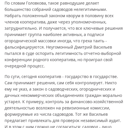
По словам Головкова, такое равнодушие делает
большинство собраний садоводов нелегитимными.
Набрать положенный законом кворум в половину всех
членов кооператива, даже через уполномоченных,
затруднительно. И получается, что все ключевые решения
принимает группа наиболее активных, а подписи
огороднической массовки иногда, что греха таить -
фальсифицируются. Неугомонный Дмитрий Васильев
пытался в суде оспорить легитимность отчетно-выборной
конференции родного кооператива, но проиграл свой
очередной процесс.
По сути, сегодня кооператив - государство в государстве.
Сам принимает решения, сам себя контролирует. Никто
ему не указ, а закон о садоводческих, огороднических и
дачных некоммерческих объединениях граждан морально
устарел. К примеру, контроль за финансово-хозяйственной
деятельностью возложен на ревизионные комиссии,
формируемые из числа садоводов. Тот же Васильев
предлагает привлекать для проверок независимый аудит.
И в этом с ним сложно не согласиться: садовод - лицо