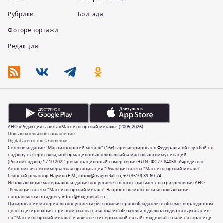
Рубрики
Бригада
Фоторепортажи
Редакция
АНО «Редакция газеты «Магнитогорский металл». (2005-2026).
Пользовательское соглашение
Digital-агентство Uralmedias
Сетевое издание "Магнитогорский металл" (16+) зарегистрировано Федеральной службой по
надзору в сфере связи, информационных технологий и массовых коммуникаций
(Роскомнадзор) 17.10.2022, регистрационный номер серия ЭЛ № ФС77-84058. Учредитель
Автономная некоммерческая организация "Редакция газеты "Магнитогорский металл".
Главный редактор Наумов Е.М.,
inbox@magmetall.ru
,
+7 (3519) 39-60-74
Использование материалов издания допускается только с письменного разрешения АНО
"Редакция газеты "Магнитогорский металл". Запрос о возможности использования
направляется по адресу
inbox@magmetall.ru
.
Цитирование материалов допускается без согласия правообладателя в объеме, оправданном
целью цитирования, при этом ссылка на источник обязательно должна содержать указание
на "Магнитогорский металл" и являться гиперссылкой на сайт magmetall.ru или на страницу