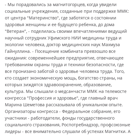
- Мы порадовались за магнитогорцев, когда увидели
социальные учреждения, созданные при поддержке ММК:
от центра "Материнство", где заботятся о состоянии
здоровья женщины и ее будущего ребенка, до дома
"Ветеран", - поделилась своими впечатлениями ведущий
научный сотрудник Уфимского НИИ медицины труда и
экологии человека, доктор медицинских наук Махмуза
Гайнуллина. - Посещение комбината превзошло все
ожидания: современнейшее предприятие, отвечающее
требованиям охраны труда и техники безопасности, где
все пронизано заботой о здоровье человека труда. Того,
кто создает экономическую мощь, богатство страны, на
которых зиждятся здравоохранение, образование,
культура. Мы слышали о медсанчасти ММК на телемосте
конгресса "Профессия и здоровье", где главный врач
Марина Шеметова рассказывала об уникальном опыте.
Организаторы конгресса - Федеральное собрание, его
участники - работодатели, фонды государственного
социального страхования, Роспотребнадзор, профсоюзные
лидеры - все внимательно слушали об успехах Магнитки. А