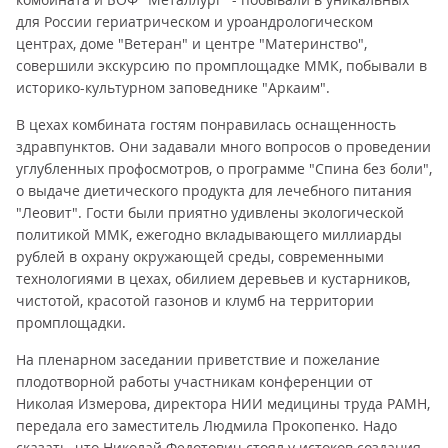
для России гериатрическом и уроандрологическом
центрах, доме "Ветеран" и центре "Материнство",
совершили экскурсию по промплощадке ММК, побывали в
историко-культурном заповеднике "Аркаим".
В цехах комбината гостям понравилась оснащенность
здравпунктов. Они задавали много вопросов о проведении
углубленных профосмотров, о программе "Спина без боли",
о выдаче диетического продукта для лечебного питания
"Леовит". Гости были приятно удивлены экологической
политикой ММК, ежегодно вкладывающего миллиарды
рублей в охрану окружающей среды, современными
технологиями в цехах, обилием деревьев и кустарников,
чистотой, красотой газонов и клумб на территории
промплощадки.
На пленарном заседании приветствие и пожелание
плодотворной работы участникам конференции от
Николая Измерова, директора НИИ медицины труда РАМН,
передала его заместитель Людмила Прокопенко. Надо
сказать, что Николай Федотович стоял у истоков создания