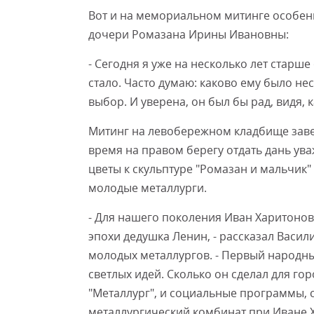
Вот и на мемориальном митинге особе
дочери Ромазана Ирины Ивановны:
- Сегодня я уже на несколько лет старше
стало. Часто думаю: каково ему было нес
выбор. И уверена, он был бы рад, видя,
Митинг на левобережном кладбище заве
время на правом берегу отдать дань ув
цветы к скульптуре "Ромазан и мальчик
молодые металлурги.
- Для нашего поколения Иван Харитонови
эпохи дедушка Ленин, - рассказал Васи
молодых металлургов. - Первый народны
светлых идей. Сколько он сделал для гор
"Металлург", и социальные программы, 
металлургический комбинат при Иване Х