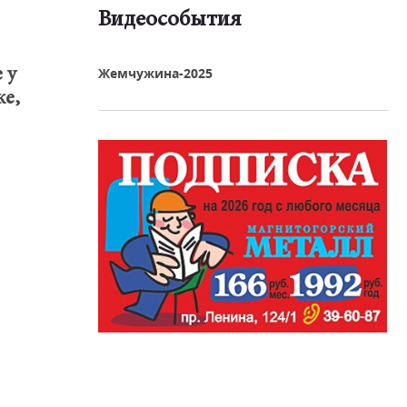
Видеособытия
реть видео
Жемчужина-2025
 у
ке,