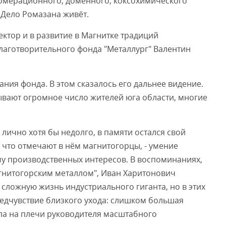
гломерационного, доменного, коксохимического
 Дело Ромазана живёт.
ктор и в развитие в Магнитке традиций
лаготворительного фонда "Металлург" Валентин
ания фонда. В этом сказалось его дальнее видение.
ывают огромное число жителей юга области, многие
 лично хотя бы недолго, в памяти остался свой
 что отмечают в нём магнитогорцы, - умение
му производственных интересов. В воспоминаниях,
гнитогорским металлом", Иван Харитонович
сложную жизнь индустриального гиганта, но в этих
редчувствие близкого ухода: слишком большая
гла на плечи руководителя масштабного