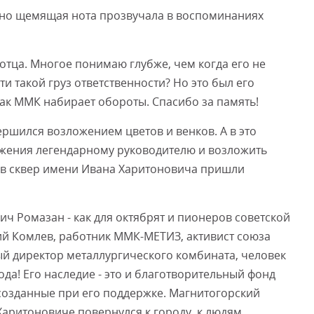
нно щемящая нота прозвучала в воспоминаниях
 отца. Многое понимаю глубже, чем когда его не
ти такой груз ответственности? Но это был его
 как ММК набирает обороты. Спасибо за память!
ршился возложением цветов и венков. А в это
ажения легендарному руководителю и возложить
" в сквер имени Ивана Харитоновича пришли
ч Ромазан - как для октябрят и пионеров советской
лий Комлев, работник ММК-МЕТИЗ, активист союза
й директор металлургического комбината, человек
ода! Его наследие - это и благотворительный фонд
созданные при его поддержке. Магнитогорский
аритоновиче повернулся к городу, к людям