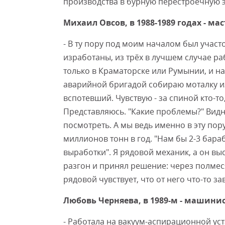
производства в бурную перестроечную э
Михаил Овсов, в 1988-1989 годах - мас
- В ту пору под моим началом был участо
изработаны, из трёх в лучшем случае ра
только в Краматорске или Румынии, и на 
аварийной бригадой собираю моталку из 
вспотевший. Чувствую - за спиной кто-то
Представляюсь. "Какие проблемы?" Видн
посмотреть. А мы ведь именно в эту по
миллионов тонн в год. "Нам бы 2-3 бара
выработки". Я рядовой механик, а он вы
разгон и принял решение: через полмес
рядовой чувствует, что от него что-то з
Любовь Черняева, в 1989-м - машинис
- Работала на вакуум-аспирационной у