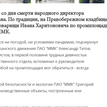
т со дня смерти народного директора
Смот
на. По традиции, на Правобережном кладбище
товарищи Ивана Харитоновича по промплощад
ММК.
тся ни погодой, ни условиями пандемии, подчеркнул
ранского движения ПАО "ММК" Александр Титов.
стов, в первой половине трудных девяностых
твенного отдела, вспоминал о руководителе
юбой на промплощадке мог обратиться - всегда
ой безопасности и экологии ПАО "ММК" Григорий
изводственные объекты, построенные или