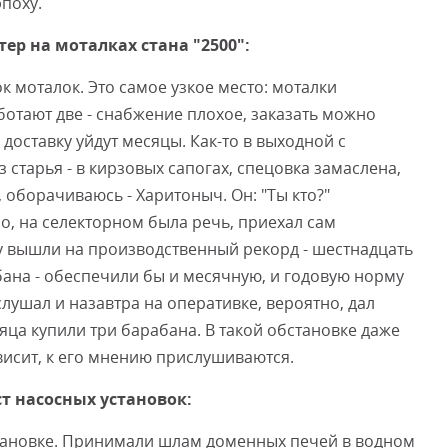
поху.
тер на моталках стана "2500":
к моталок. Это самое узкое место: моталки
ботают две - снабжение плохое, заказать можно
доставку уйдут месяцы. Как-то в выходной с
старья - в кирзовых сапогах, спецовка замаслена,
, оборачиваюсь - Харитоныч. Он: "Ты кто?"
о, на селекторном была речь, приехал сам
ру вышли на производственный рекорд - шестнадцать
бана - обеспечили бы и месячную, и годовую норму
слушал и назавтра на оперативке, вероятно, дал
яца купили три барабана. В такой обстановке даже
ависит, к его мнению прислушиваются.
т насосных установок:
становке. Принимали шлам доменных печей в водном