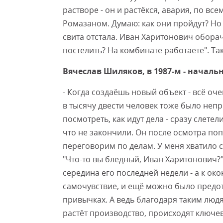
растворе - он и растёкся, авария, по все
Ромазаном. Думаю: как они пройдут? Но 
свита отстала. Иван Харитонович оборач
постелить? На комбинате работаете". Та
Вячеслав Шиляков, в 1987-м - начал
- Когда создаёшь новый объект - всё о
в тысячу двести человек тоже было неп
посмотреть, как идут дела - сразу слете
что не закончили. Он после осмотра поп
переговорим по делам. У меня хватило
"Что-то вы бледный, Иван Харитонович?" 
середина его последней недели - а к ок
самочувствие, и ещё можно было предот
привычках. А ведь благодаря таким людя
растёт производство, происходят ключ