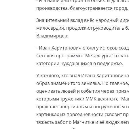
- И в наши дни строятся объекты для а
производства, благоустраивается город.
Значительный вклад внёс народный дире
милосердия, продолжил руководитель б
Владимирцев:
- Иван Харитонович стоял у истоков созд
Сегодня программы "Металлурга" охват
категории нуждающихся в поддержке.
У каждого, кто знал Ивана Харитоновича
образ знаменитого земляка. Но главное,
оценивать людей и события через приз
которыми труженики ММК делятся с "Ма
предстаёт энергичным и погружённым в 
картинках из повседневности сквозит п
тяжесть забот о Магнитке и её людях ле