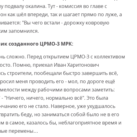
му подвалу окалина. Тут - комиссия во главе с
он как шёл впереди, так и шагает прямо по луже, а
ивается: "Вы чего встали - дорожку ковровую
ким запомнился.
ьник созданного ЦРМО-3 МРК:
чень сложно. Перед открытием ЦРМО-3 с коллективом
росто. Помню, приехал Иван Харитонович
лись строители, пообещали быстро завершить всё,
росил меня проводить его - мол, по дороге ещё
 смелости между рабочими вопросами заметить:
- "Ничего, ничего, нормально всё". Это была
ончанию его не стало. Наверное, уже ухудшалось
вратить беду, но заниматься собой было не в его
м в самое, казалось бы, неблагоприятное время и
евые перемены…