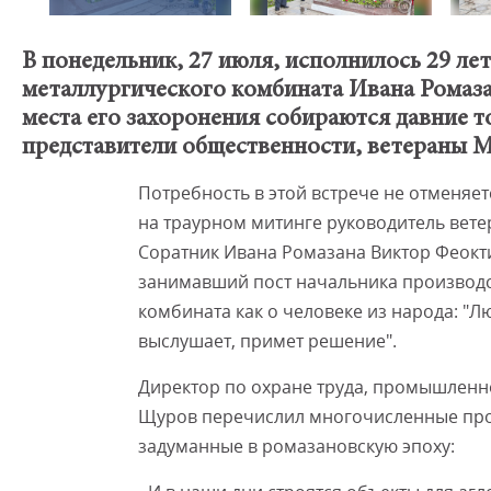
В понедельник, 27 июля, исполнилось 29 ле
металлургического комбината Ивана Ромаза
места его захоронения собираются давние 
представители общественности, ветераны 
Потребность в этой встрече не отменяе
на траурном митинге руководитель вете
Соратник Ивана Ромазана Виктор Феокти
занимавший пост начальника производс
комбината как о человеке из народа: "Л
выслушает, примет решение".
Директор по охране труда, промышленн
Щуров перечислил многочисленные про
задуманные в ромазановскую эпоху: