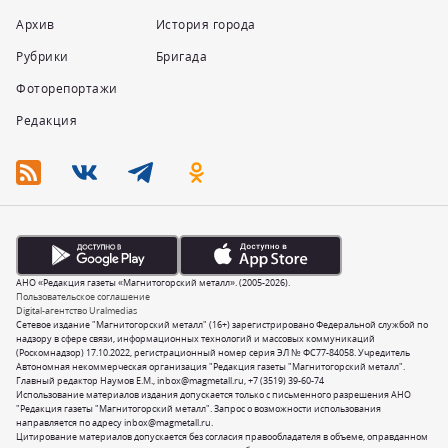
Архив
История города
Рубрики
Бригада
Фоторепортажи
Редакция
АНО «Редакция газеты «Магнитогорский металл». (2005-2026).
Пользовательское соглашение
Digital-агентство Uralmedias
Сетевое издание "Магнитогорский металл" (16+) зарегистрировано Федеральной службой по
надзору в сфере связи, информационных технологий и массовых коммуникаций
(Роскомнадзор) 17.10.2022, регистрационный номер серия ЭЛ № ФС77-84058. Учредитель
Автономная некоммерческая организация "Редакция газеты "Магнитогорский металл".
Главный редактор Наумов Е.М.,
inbox@magmetall.ru
,
+7 (3519) 39-60-74
Использование материалов издания допускается только с письменного разрешения АНО
"Редакция газеты "Магнитогорский металл". Запрос о возможности использования
направляется по адресу
inbox@magmetall.ru
.
Цитирование материалов допускается без согласия правообладателя в объеме, оправданном