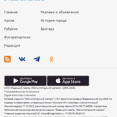
Главная
Реклама и объявления
Архив
История города
Рубрики
Бригада
Фоторепортажи
Редакция
АНО «Редакция газеты «Магнитогорский металл». (2005-2026).
Пользовательское соглашение
Digital-агентство Uralmedias
Сетевое издание "Магнитогорский металл" (16+) зарегистрировано Федеральной службой по
надзору в сфере связи, информационных технологий и массовых коммуникаций
(Роскомнадзор) 17.10.2022, регистрационный номер серия ЭЛ № ФС77-84058. Учредитель
Автономная некоммерческая организация "Редакция газеты "Магнитогорский металл".
Главный редактор Наумов Е.М.,
inbox@magmetall.ru
,
+7 (3519) 39-60-74