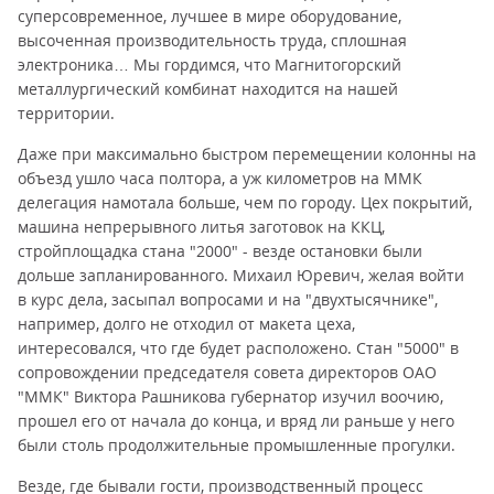
суперсовременное, лучшее в мире оборудование,
высоченная производительность труда, сплошная
электроника… Мы гордимся, что Магнитогорский
металлургический комбинат находится на нашей
территории.
Даже при максимально быстром перемещении колонны на
объезд ушло часа полтора, а уж километров на ММК
делегация намотала больше, чем по городу. Цех покрытий,
машина непрерывного литья заготовок на ККЦ,
стройплощадка стана "2000" - везде остановки были
дольше запланированного. Михаил Юревич, желая войти
в курс дела, засыпал вопросами и на "двухтысячнике",
например, долго не отходил от макета цеха,
интересовался, что где будет расположено. Стан "5000" в
сопровождении председателя совета директоров ОАО
"ММК" Виктора Рашникова губернатор изучил воочию,
прошел его от начала до конца, и вряд ли раньше у него
были столь продолжительные промышленные прогулки.
Везде, где бывали гости, производственный процесс