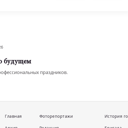
26
 о будущем
профессиональных праздников.
Главная
Фоторепортажи
История г
Архив
Редакция
Бригада