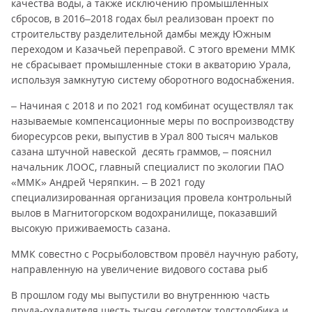
качества воды, а также исключению промышленных
сбросов, в 2016–2018 годах был реализован проект по
строительству разделительной дамбы между Южным
переходом и Казачьей переправой. С этого времени ММК
не сбрасывает промышленные стоки в акваторию Урала,
используя замкнутую систему оборотного водоснабжения.
– Начиная с 2018 и по 2021 год комбинат осуществлял так
называемые компенсационные меры по воспроизводству
биоресурсов реки, выпустив в Урал 800 тысяч мальков
сазана штучной навеской десять граммов, – пояснил
начальник ЛООС, главный специалист по экологии ПАО
«ММК» Андрей Черяпкин. – В 2021 году
специализированная организация провела контрольный
вылов в Магнитогорском водохранилище, показавший
высокую приживаемость сазана.
ММК совестно с Росрыболовством провёл научную работу,
направленную на увеличение видового состава рыб
В прошлом году мы выпустили во внутреннюю часть
пруда-охладителя шесть тысяч сеголеток толстолобика и