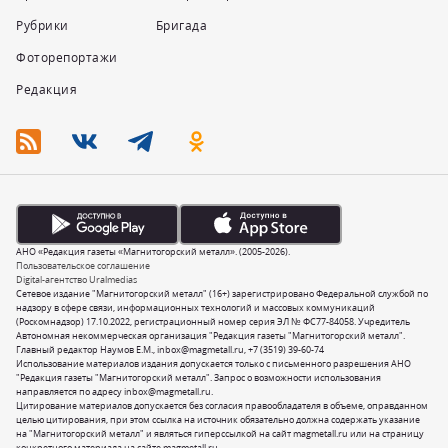
Рубрики
Бригада
Фоторепортажи
Редакция
АНО «Редакция газеты «Магнитогорский металл». (2005-2026).
Пользовательское соглашение
Digital-агентство Uralmedias
Сетевое издание "Магнитогорский металл" (16+) зарегистрировано Федеральной службой по
надзору в сфере связи, информационных технологий и массовых коммуникаций
(Роскомнадзор) 17.10.2022, регистрационный номер серия ЭЛ № ФС77-84058. Учредитель
Автономная некоммерческая организация "Редакция газеты "Магнитогорский металл".
Главный редактор Наумов Е.М.,
inbox@magmetall.ru
,
+7 (3519) 39-60-74
Использование материалов издания допускается только с письменного разрешения АНО
"Редакция газеты "Магнитогорский металл". Запрос о возможности использования
направляется по адресу
inbox@magmetall.ru
.
Цитирование материалов допускается без согласия правообладателя в объеме, оправданном
целью цитирования, при этом ссылка на источник обязательно должна содержать указание
на "Магнитогорский металл" и являться гиперссылкой на сайт magmetall.ru или на страницу
конкретного материала на сайте magmetall.ru.