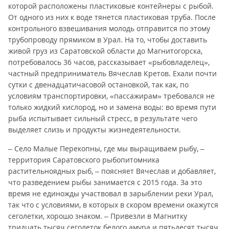
которой расположены пластиковые контейнеры с рыбой.
От одного из них к воде тянется пластиковая труба. После
контрольного взвешивания молодь отправится по этому
трубопроводу прямиком в Урал. На то, чтобы доставить
живой груз из Саратовской области до Магнитогорска,
потребовалось 36 часов, рассказывает «рыбовладелец»,
частный предприниматель Вячеслав Кретов. Ехали почти
сутки с двенадцатичасовой остановкой, так как, по
условиям транспортировки, «пассажирам» требовался не
только жидкий кислород, но и замена воды: во время пути
рыба испытывает сильный стресс, в результате чего
выделяет слизь и продукты жизнедеятельности.
– Село Малые Перекопны, где мы выращиваем рыбу, –
территория Саратовского рыбопитомника
растительноядных рыб, – поясняет Вячеслав и добавляет,
что разведением рыбы занимается с 2015 года. За это
время не единожды участвовал в зарыблении реки Урал,
так что с условиями, в которых в скором времени окажутся
сеголетки, хорошо знаком. – Привезли в Магнитку
тридцать тысяч сеголеток белого амура и пятьдесят тысяч