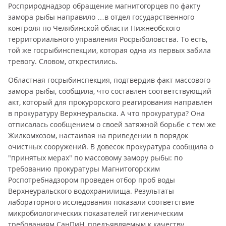
Росприроднадзор обращение магнитогорцев по факту
замора рыбы направило …в отдел государственного
контроля по Челябинской области Нижнеобского
территориального управления Росрыболовства. То есть,
той же госрыбинспекции, которая одна из первых забила
тревогу. Словом, открестились.
Областная госрыбинспекция, подтвердив факт массового
замора рыбы, сообщила, что составлен соответствующий
акт, который для прокурорского реагирования направлен
в прокуратуру Верхнеуральска. А что прокуратура? Она
отписалась сообщением о своей затяжной борьбе с тем же
Жилкомхозом, настаивая на приведении в порядок
очистных сооружений. В довесок прокуратура сообщила о
"принятых мерах" по массовому замору рыбы: по
требованию прокуратуры Магнитогорским
Роспотребнадзором проведен отбор проб воды
Верхнеуральского водохранилища. Результаты
лабораторного исследования показали соответствие
микробиологических показателей гигиеническим
требованиям СанПиН, предъявляемым к качеству…