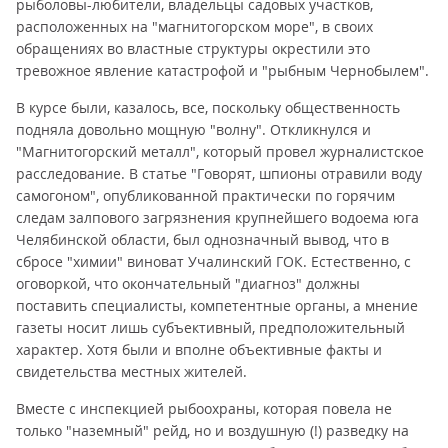
рыболовы-любители, владельцы садовых участков,
расположенных на "магнитогорском море", в своих
обращениях во властные структуры окрестили это
тревожное явление катастрофой и "рыбным Чернобылем".
В курсе были, казалось, все, поскольку общественность
подняла довольно мощную "волну". Откликнулся и
"Магнитогорский металл", который провел журналистское
расследование. В статье "Говорят, шпионы отравили воду
самогоном", опубликованной практически по горячим
следам залпового загрязнения крупнейшего водоема юга
Челябинской области, был однозначный вывод, что в
сбросе "химии" виноват Учалинский ГОК. Естественно, с
оговоркой, что окончательный "диагноз" должны
поставить специалисты, компетентные органы, а мнение
газеты носит лишь субъективный, предположительный
характер. Хотя были и вполне объективные факты и
свидетельства местных жителей.
Вместе с инспекцией рыбоохраны, которая повела не
только "наземный" рейд, но и воздушную (!) разведку на