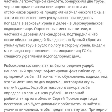
частном легкомоторном самолете, обнаружили две трубы,
через которые сливали неочищенные стоки из
отстойников одного из предприятий Учалинского ГОКа, а
затем по естественному руслу зловонная жидкость
попадала в верховья Урала и далее - в Верхнеуральское
водохранилище. Опрошенные местные жители, в
частности, деревни Александровка, подтвердили, что
после обильных дождей был довольно бурный сброс из
упомянутых труб в русло по логу в сторону Урала. Видели
мы и следы переполнения шламохранилищ ГОКа,
спешного укрепления водоподпорных дамб.
Рыбоохрана составила акты, был определен ущерб,
нанесенный природе, зафиксирован факт гибели ерша,
придонной рыбы - 33 тонны, что обусловлено, видимо, тем,
что "химия" шла по дну водоема. Пострадали окунь,
мелкий судак... Ущерб от массового замора рыбы
определен в сотни тысяч рублей. Но старший
рыбинспектор юга области Сергей Фролов еще тогда
посетовал, что будет довольно проблематично найти и
уличить виновника, чтобы предъявить ему иск. Примерно