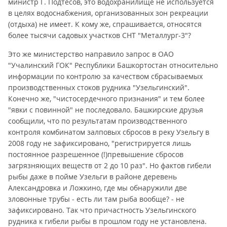
министр Г. Подтесов, это водохранилище не используется
в целях водоснабжения, организованных зон рекреации
(отдыха) не имеет. К кому же, спрашивается, относятся
более тысячи садовых участков СНТ "Металлург-3"?
Это же министерство направило запрос в ОАО
"Учалинский ГОК" Республики Башкортостан относительно
информации по контролю за качеством сбрасываемых
производственных стоков рудника "Узельгинский".
Конечно же, "чистосердечного признания" и тем более
"явки с повинной" не последовало. Башкирские друзья
сообщили, что по результатам производственного
контроля комбинатом залповых сбросов в реку Узельгу в
2008 году не зафиксировано, "регистрируется лишь
постоянное разрешенное (!)превышение сбросов
загрязняющих веществ от 2 до 10 раз". Но фактов гибели
рыбы даже в пойме Узельги в районе деревень
Александровка и Ложкино, где мы обнаружили две
зловонные трубы - есть ли там рыба вообще? - не
зафиксировано. Так что причастность Узельгинского
рудника к гибели рыбы в прошлом году не установлена.