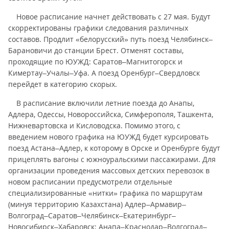
Новое расписание начнет действовать с 27 мая. Будут
скорректированы графики следования различных
составов. Продлит «белорусский» путь поезд Челябинск–
Барановичи до станции Брест. Отменят составы,
проходящие по ЮУЖД: Саратов–Магнитогорск и
Кимертау–Учалы–Уфа. А поезд Оренбург–Свердловск
перейдет в категорию скорых.
В расписание включили летние поезда до Анапы,
Адлера, Одессы, Новороссийска, Симферополя, Ташкента,
Нижневартовска и Кисловодска. Помимо этого, с
введением нового графика на ЮУЖД будет курсировать
поезд Астана–Адлер, к которому в Орске и Оренбурге будут
прицеплять вагоны с южноуральскими пассажирами. Для
организации проведения массовых детских перевозок в
новом расписании предусмотрели отдельные
специализированные «нитки» графика по маршрутам
(минуя территорию Казахстана) Адлер–Армавир–
Волгоград–Саратов–Челябинск–Екатеринбург–
Новосибирск–Хабаровск; Анапа–Краснодар–Волгоград–