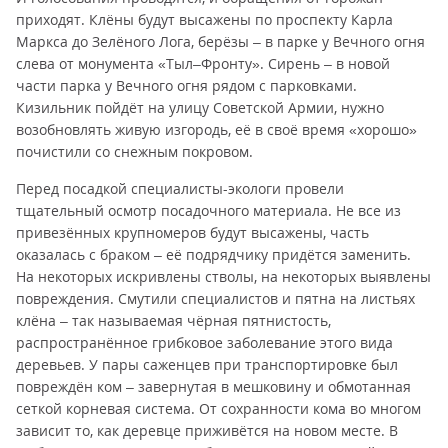
приходят. Клёны будут высажены по проспекту Карла
Маркса до Зелёного Лога, берёзы – в парке у Вечного огня
слева от монумента «Тыл–Фронту». Сирень – в новой
части парка у Вечного огня рядом с парковками.
Кизильник пойдёт на улицу Советской Армии, нужно
возобновлять живую изгородь, её в своё время «хорошо»
почистили со снежным покровом.
Перед посадкой специалисты-экологи провели
тщательный осмотр посадочного материала. Не все из
привезённых крупномеров будут высажены, часть
оказалась с браком – её подрядчику придётся заменить.
На некоторых искривлены стволы, на некоторых выявлены
повреждения. Смутили специалистов и пятна на листьях
клёна – так называемая чёрная пятнистость,
распространённое грибковое заболевание этого вида
деревьев. У пары саженцев при транспортировке был
повреждён ком – завернутая в мешковину и обмотанная
сеткой корневая система. От сохранности кома во многом
зависит то, как деревце приживётся на новом месте. В