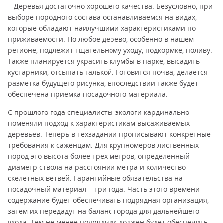
– Деревья достаточно хорошего качества. Безусловно, при
выборе породного состава останавливаемся на видах,
которые обладают наилучшими характеристиками по
приживаемости. Но любое дерево, особенно в нашем
регионе, подлежит тщательному уходу, подкормке, поливу.
Также планируется украсить клумбы в парке, высадить
кустарники, отсыпать галькой. Готовится почва, делается
разметка будущего рисунка, впоследствии также будет
обеспечена приёмка посадочного материала.
С прошлого года специалисты-экологи кардинально
поменяли подход к характеристикам высаживаемых
деревьев. Теперь в техзадании прописывают конкретные
требования к саженцам. Для крупномеров лиственных
пород это высота более трёх метров, определённый
диаметр ствола на расстоянии метра и количество
скелетных ветвей. Гарантийные обязательства на
посадочный материал – три года. Часть этого времени
содержание будет обеспечивать подрядная организация,
затем их передадут на баланс города для дальнейшего
ухода. Тем не менее подрядчик должен будет обеспечить