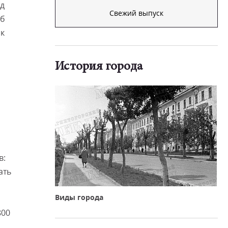
од
Свежий выпуск
еб
 к
История города
в:
ать
Виды города
800