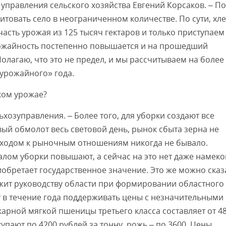
управления сельского хозяйства Евгений Корсаков. – П
товать село в неограниченном количестве. По сути, хл
асть урожая из 125 тысяч гектаров и только приступаем
рожайность постепенно повышается и на прошедший
Полагаю, что это не предел, и мы рассчитываем на более
урожайного» года.
оком урожае?
ьхозуправления. – Более того, для уборки создают все
ый обмолот весь световой день, рынок сбыта зерна не
реходом к рыночным отношениям никогда не бывало.
ом уборки повышают, а сейчас на это нет даже намеко
обретает государственное значение. Это же можно сказ
ежит руководству области при формировании областного
 в течение года поддерживать цены с незначительными
карной мягкой пшеницы третьего класса составляет от 4
упают по 4200 рублей за тонну, рожь – по 3600. Цены