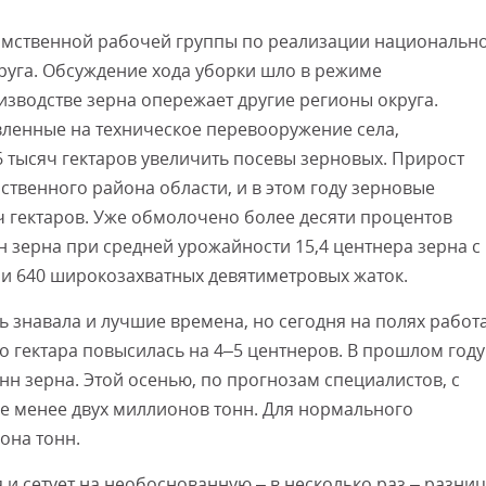
омственной рабочей группы по реализации национальн
руга. Обсуждение хода уборки шло в режиме
изводстве зерна опережает другие регионы округа.
вленные на техническое перевооружение села,
 тысяч гектаров увеличить посевы зерновых. Прирост
твенного района области, и в этом году зерновые
ч гектаров. Уже обмолочено более десяти процентов
н зерна при средней урожайности 15,4 центнера зерна с
 и 640 широкозахватных девятиметровых жаток.
 знавала и лучшие времена, но сегодня на полях работ
о гектара повысилась на 4–5 центнеров. В прошлом году
н зерна. Этой осенью, по прогнозам специалистов, с
е менее двух миллионов тонн. Для нормального
она тонн.
и сетует на необоснованную – в несколько раз – разниц