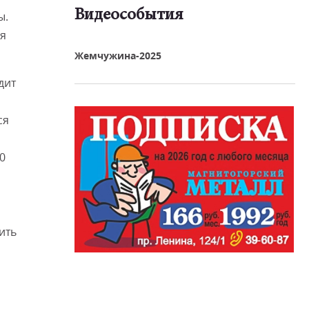
Видеособытия
ы.
ся
реть видео
Жемчужина-2025
дит
ся
0
ить