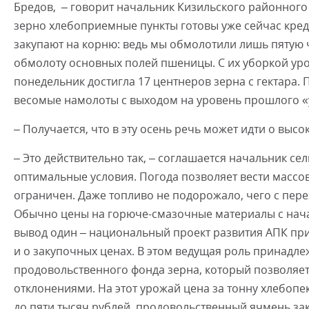
Бредов, – говорит начальник Кизильского районного 
зерно хлебоприемные пункты готовы уже сейчас креди
закупают на корню: ведь мы обмолотили лишь пятую ч
обмолоту основных полей пшеницы. С их уборкой у
понедельник достигла 17 центнеров зерна с гектара. 
весомые намолоты с выходом на уровень прошлого «
– Получается, что в эту осень речь может идти о выс
– Это действительно так, – соглашается начальник сел
оптимальные условия. Погода позволяет вести массов
ограничен. Даже топливо не подорожало, чего с пе
Обычно цены на горюче-смазочные материалы с начал
вывод один – национальный проект развития АПК при
и о закупочных ценах. В этом ведущая роль принадл
продовольственного фонда зерна, который позволяет
отклонениями. На этот урожай цена за тонну хлебопе
до пяти тысяч рублей, продовольственный ячмень зак