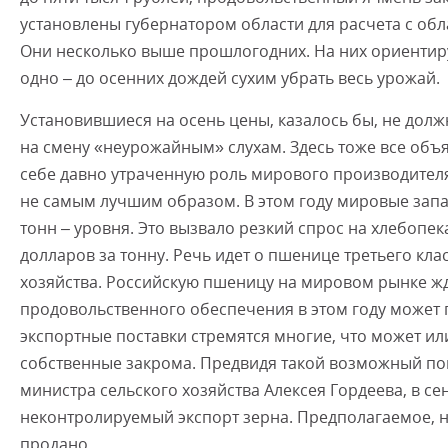
установлены губернатором области для расчета с об
Они несколько выше прошлогодних. На них ориентир
одно – до осенних дождей сухим убрать весь урожай.
Установившиеся на осень цены, казалось бы, не дол
на смену «неурожайным» слухам. Здесь тоже все объя
себе давно утраченную роль мирового производителя
не самым лучшим образом. В этом году мировые запа
тонн – уровня. Это вызвало резкий спрос на хлебопе
долларов за тонну. Речь идет о пшенице третьего кл
хозяйства. Российскую пшеницу на мировом рынке жд
продовольственного обеспечения в этом году может п
экспортные поставки стремятся многие, что может ил
собственные закрома. Предвидя такой возможный по
министра сельского хозяйства Алексея Гордеева, в с
неконтролируемый экспорт зерна. Предполагаемое, но
продано.