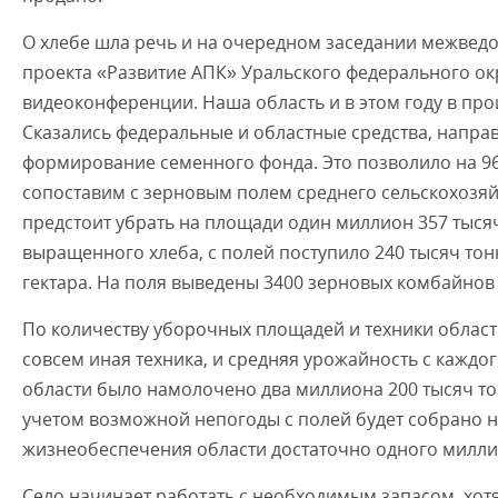
О хлебе шла речь и на очередном заседании межвед
проекта «Развитие АПК» Уральского федерального ок
видеоконференции. Наша область и в этом году в про
Сказались федеральные и областные средства, напра
формирование семенного фонда. Это позволило на 96
сопоставим с зерновым полем среднего сельскохозяйс
предстоит убрать на площади один миллион 357 тыся
выращенного хлеба, с полей поступило 240 тысяч тон
гектара. На поля выведены 3400 зерновых комбайнов
По количеству уборочных площадей и техники область
совсем иная техника, и средняя урожайность с каждог
области было намолочено два миллиона 200 тысяч тон
учетом возможной непогоды с полей будет собрано н
жизнеобеспечения области достаточно одного милли
Село начинает работать с необходимым запасом, хотя 