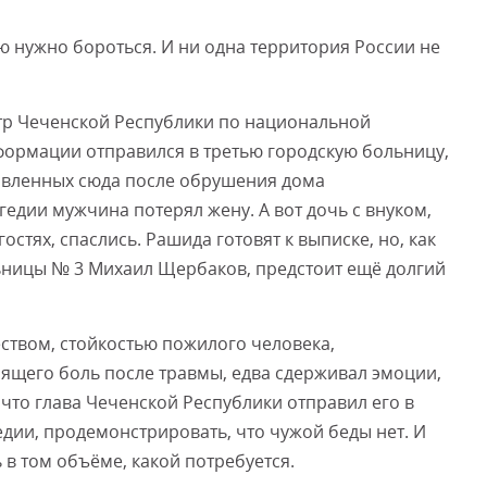
ю нужно бороться. И ни одна территория России не
стр Чеченской Республики по национальной
формации отправился в третью городскую больницу,
тавленных сюда после обрушения дома
едии мужчина потерял жену. А вот дочь с внуком,
стях, спаслись. Рашида готовят к выписке, но, как
ьницы № 3 Михаил Щербаков, предстоит ещё долгий
ством, стойкостью пожилого человека,
пящего боль после травмы, едва сдерживал эмоции,
 что глава Чеченской Республики отправил его в
дии, продемонстрировать, что чужой беды нет. И
в том объёме, какой потребуется.