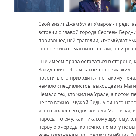
Свой визит Джамбулат Умаров - предста
встречи с главой города Сергеем Бердн
произошедшей трагедии, Джамбулат Умар
сопереживать магнитогорцам, но и реа
- Не имеем права оставаться в стороне, 
Вахидович. - Я сам какое-то время жил в
посетить его приходится по такому печ
немало специалистов, выходцев из Магн
Немало тех, кто жил на Урале, а потом 
не это важно - чужой беды у одного нар
испытывают сегодня жители Магнитки, в 
народа, то ему, как никакому другому, б
первую очередь, конечно, не могу не в
всем горожанам по поводу погибших. Эт