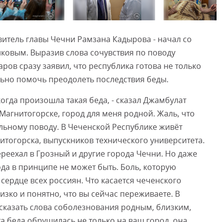
Смот
витель главы Чечни Рамзана Кадырова - начал со
иковым. Выразив слова сочувствия по поводу
ов сразу заявил, что республика готова не только
льно помочь преодолеть последствия беды.
когда произошла такая беда, - сказал Джамбулат
 Магнитогорске, город для меня родной. Жаль, что
альному поводу. В Чеченской Республике живёт
итогорска, выпускников технического университета.
переехал в Грозный и другие города Чечни. Но даже
ода в принципе не может быть. Боль, которую
сердце всех россиян. Что касается чеченского
лизко и понятно, что вы сейчас переживаете. В
ысказать слова соболезнования родным, близким,
а беда обрушилась не только на ваш город, она