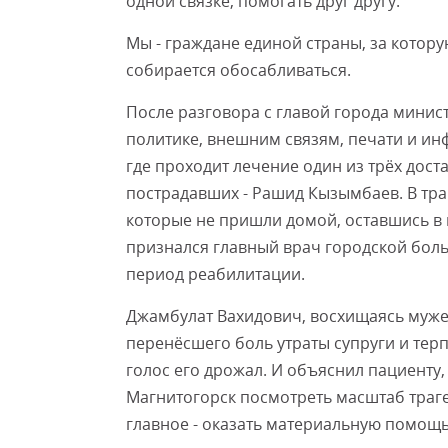
одной связке, помогать друг другу.
Мы - граждане единой страны, за котору
собирается обосабливаться.
После разговора с главой города мини
политике, внешним связям, печати и ин
где проходит лечение один из трёх дос
пострадавших - Рашид Кызымбаев. В траг
которые не пришли домой, оставшись в го
признался главный врач городской бол
период реабилитации.
Джамбулат Вахидович, восхищаясь муже
перенёсшего боль утраты супруги и тер
голос его дрожал. И объяснил пациенту,
Магнитогорск посмотреть масштаб траге
главное - оказать материальную помощь 