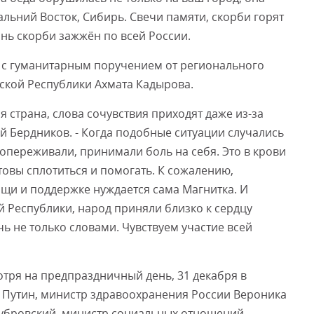
Дальний Восток, Сибирь. Свечи памяти, скорби горят
онь скорби зажжён по всей России.
 с гуманитарным поручением от регионального
ской Республики Ахмата Кадырова.
я страна, слова сочувствия приходят даже из-за
ей Бердников. - Когда подобные ситуации случались
сопереживали, принимали боль на себя. Это в крови
отовы сплотиться и помогать. К сожалению,
ощи и поддержке нуждается сама Магнитка. И
й Республики, народ приняли близко к сердцу
ь не только словами. Чувствуем участие всей
отря на предпраздничный день, 31 декабря в
 Путин, министр здравоохранения России Вероника
Дубровский, министр социальных отношений