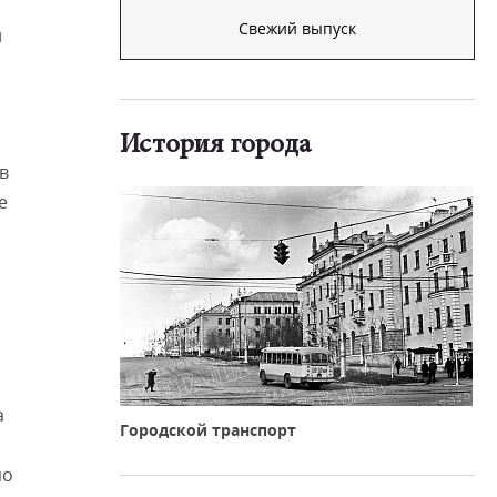
Свежий выпуск
й
История города
в
е
а
Городской транспорт
по