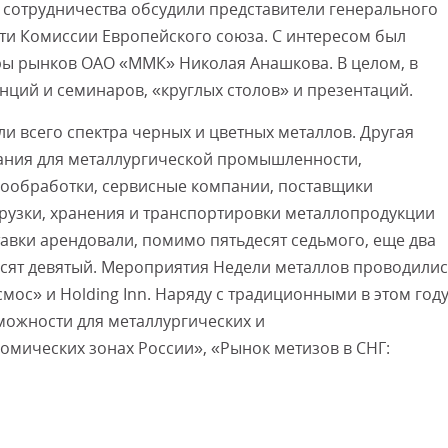
 сотрудничества обсудили представители генерального
и Комиссии Европейского союза. С интересом был
ы рынков ОАО «ММК» Николая Анашкова. В целом, в
нций и семинаров, «круглых столов» и презентаций.
 всего спектра черных и цветных металлов. Другая
ания для металлургической промышленности,
лообработки, сервисные компании, поставщики
грузки, хранения и транспортировки металлопродукции
вки арендовали, помимо пятьдесят седьмого, еще два
есят девятый. Мероприятия Недели металлов проводили
смос» и Holding Inn. Наряду с традиционными в этом год
можности для металлургических и
мических зонах России», «Рынок метизов в СНГ: