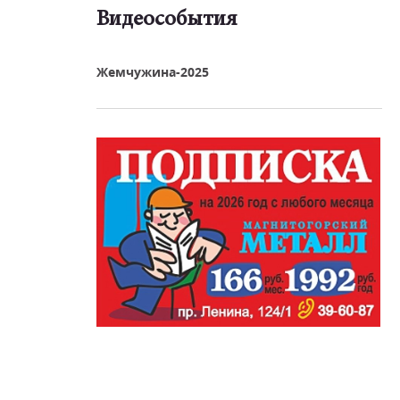
Видеособытия
реть видео
Жемчужина-2025
а