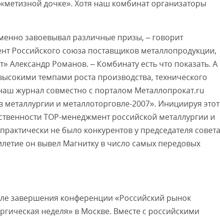
 «метизной дочке». Хотя наш комбинат организаторы
Смот
менно завоевывал различные призы, – говорит
ент Российского союза поставщиков металлопродукции,
 Александр Романов. – Комбинату есть что показать. А
 высокими темпами роста производства, технического
наш журнал совместно с порталом Металлопрокат.ru
в металлургии и металлоторговле-2007». Инициируя этот
ественности ТОР-менеджмент российской металлургии и
практически не было конкурентов у председателя совет
летие он вывел Магнитку в число самых передовых
ле завершения конференции «Российский рынок
ргическая неделя» в Москве. Вместе с российскими