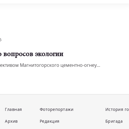
6
о вопросов экологии
лективом Магнитогорского цементно-огнеу...
Главная
Фоторепортажи
История г
Архив
Редакция
Бригада