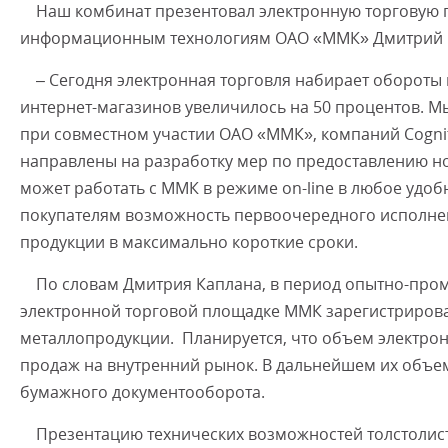
Наш комбинат презентовал электронную торговую пл
информационным технологиям ОАО «ММК» Дмитрий 
– Сегодня электронная торговля набирает обороты в
интернет-магазинов увеличилось на 50 процентов. М
при совместном участии ОАО «ММК», компаний Cogniti
направлены на разработку мер по предоставлению н
может работать с ММК в режиме on-line в любое удо
покупателям возможность первоочередного исполнени
продукции в максимально короткие сроки.
По словам Дмитрия Каплана, в период опытно-промы
электронной торговой площадке ММК зарегистрирова
металлопродукции. Планируется, что объем электрон
продаж на внутренний рынок. В дальнейшем их объемы
бумажного документооборота.
Презентацию технических возможностей толстолистов