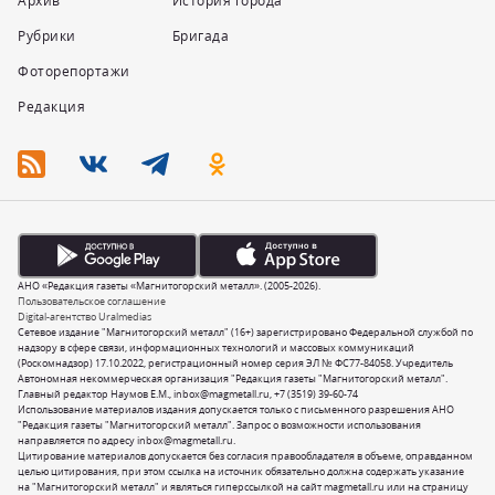
Архив
История города
Рубрики
Бригада
Фоторепортажи
Редакция
АНО «Редакция газеты «Магнитогорский металл». (2005-2026).
Пользовательское соглашение
Digital-агентство Uralmedias
Сетевое издание "Магнитогорский металл" (16+) зарегистрировано Федеральной службой по
надзору в сфере связи, информационных технологий и массовых коммуникаций
(Роскомнадзор) 17.10.2022, регистрационный номер серия ЭЛ № ФС77-84058. Учредитель
Автономная некоммерческая организация "Редакция газеты "Магнитогорский металл".
Главный редактор Наумов Е.М.,
inbox@magmetall.ru
,
+7 (3519) 39-60-74
Использование материалов издания допускается только с письменного разрешения АНО
"Редакция газеты "Магнитогорский металл". Запрос о возможности использования
направляется по адресу
inbox@magmetall.ru
.
Цитирование материалов допускается без согласия правообладателя в объеме, оправданном
целью цитирования, при этом ссылка на источник обязательно должна содержать указание
на "Магнитогорский металл" и являться гиперссылкой на сайт magmetall.ru или на страницу