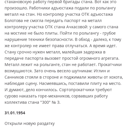
стахановскую работу первой бригады стана. Вот как это
произошло. Работники адъюстажа подали по рольгангу
металл на стан. Но контролер участка ОТК адъюстажа
Болотова не смогла передать паспорт на металл
контролеру участка ОТК стана Ачкасовой: у самого стана
на мостике не было плиты. Пойти по рольгангу - грубое
нарушение техники безопасности. В обход - далеко, к тому
же контролер не имеет права отлучаться. А время идет.
Стану срочно нужен металл, малейшая задержка в
передаче паспорта вызовет простой огромного агрегата.
Металл лежит на рольганге, стан не работает. Прокатчики
возмущаются. Зато очень весело шутникам: Иглин и
Санников стояли в стороне и поджимали животы от хохота,
наблюдая сцену. Насмеявшись, поставили плиту на место.
И думают, дело кончилось. Сортопрокатчики требуют
сурово наказать горе-механиков, сорвавших работу
коллектива стана "300" № З.
31.01.1954
Открыли новую раздатку