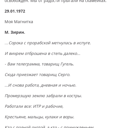
освобожден. Мы от радости прыгали на скамейках.
29.01.1972
Моя Магнитка
М. Зирин.
…Сорока с прорабской метнулась в испуге.
И вихрем отброшена в степь далеко...
- Вам телеграмма, товарищ Гугель.
Сюда приезжает товарищ Серго.
...И снова работа, дневная и ночью.
Промерзшую землю забрали в костры.
Работали все: ИТР и рабочие,
Крестьяне, мальцы, кулаки и воры.
Кто с полной охотой, а кто - с принужденьем.