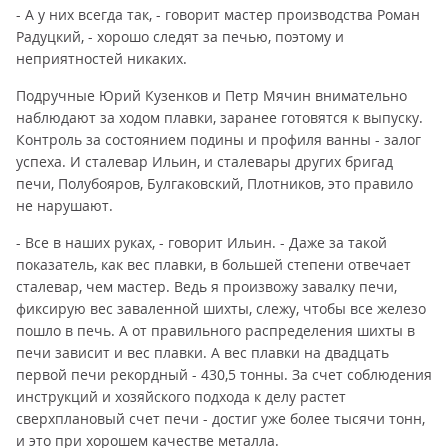
- А у них всегда так, - говорит мастер производства Роман
Радуцкий, - хорошо следят за печью, поэтому и
неприятностей никаких.
Подручные Юрий Кузенков и Петр Мячин внимательно
наблюдают за ходом плавки, заранее готовятся к выпуску.
Контроль за состоянием подины и профиля ванны - залог
успеха. И сталевар Ильин, и сталевары других бригад
печи, Полубояров, Булгаковский, Плотников, это правило
не нарушают.
- Все в наших руках, - говорит Ильин. - Даже за такой
показатель, как вес плавки, в большей степени отвечает
сталевар, чем мастер. Ведь я произвожу завалку печи,
фиксирую вес заваленной шихты, слежу, чтобы все железо
пошло в печь. А от правильного распределения шихты в
печи зависит и вес плавки. А вес плавки на двадцать
первой печи рекордный - 430,5 тонны. За счет соблюдения
инструкций и хозяйского подхода к делу растет
сверхплановый счет печи - достиг уже более тысячи тонн,
и это при хорошем качестве металла.