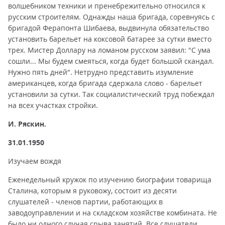
волшебником техники и пренебрежительно относился к
русским строителям. Однажды наша бригада, соревнуясь с
бригадой Ферапонта Шибаева, выдвинула обязательство
установить барельет на коксовой батарее за сутки вместо
трех. Мистер Доллару на ломаном русском заявил: "С ума
сошли... Мы будем смеяться, когда будет большой скандал.
Нужно пять дней". Нетрудно представить изумление
американцев, когда бригада сдержала слово - барельет
установили за сутки. Так социалистический труд побеждал
на всех участках стройки.
И. Ряскин.
31.01.1950
Изучаем вождя
Еженедельный кружок по изучению биографии товарища
Сталина, которым я руковожу, состоит из десяти
слушателей - членов партии, работающих в
заводоуправлении и на складском хозяйстве комбината. Не
было ни одного случая срыва занятий. Все слушатели