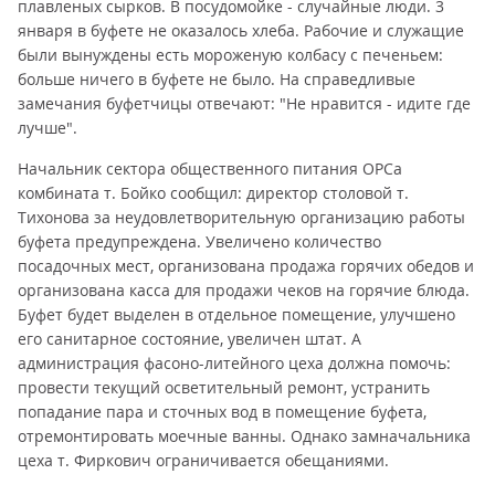
плавленых сырков. В посудомойке - случайные люди. 3
января в буфете не оказалось хлеба. Рабочие и служащие
были вынуждены есть мороженую колбасу с печеньем:
больше ничего в буфете не было. На справедливые
замечания буфетчицы отвечают: "Не нравится - идите где
лучше".
Начальник сектора общественного питания ОРСа
комбината т. Бойко сообщил: директор столовой т.
Тихонова за неудовлетворительную организацию работы
буфета предупреждена. Увеличено количество
посадочных мест, организована продажа горячих обедов и
организована касса для продажи чеков на горячие блюда.
Буфет будет выделен в отдельное помещение, улучшено
его санитарное состояние, увеличен штат. А
администрация фасоно-литейного цеха должна помочь:
провести текущий осветительный ремонт, устранить
попадание пара и сточных вод в помещение буфета,
отремонтировать моечные ванны. Однако замначальника
цеха т. Фиркович ограничивается обещаниями.