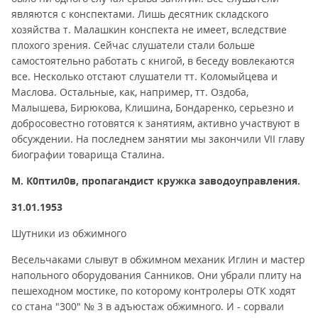
являются с конспектами. Лишь десятник складского
хозяйства т. Малашкин конспекта не имеет, вследствие
плохого зрения. Сейчас слушатели стали больше
самостоятельно работать с книгой, в беседу вовлекаются
все. Несколько отстают слушатели тт. Коломыйцева и
Маслова. Остальные, как, например, тт. Оздоба,
Малышева, Бирюкова, Клишина, Бондаренко, серьезно и
добросовестно готовятся к занятиям, активно участвуют в
обсуждении. На последнем занятии мы закончили VII главу
биографии товарища Сталина.
М. К0птил0в, пропагандист кружка заводоуправления.
31.01.1953
Шутники из обжимного
Весельчаками слывут в обжимном механик Иглин и мастер
напольного оборудования Санников. Они убрали плиту на
пешеходном мостике, по которому контролеры ОТК ходят
со стана "300" № 3 в адъюстаж обжимного. И - сорвали