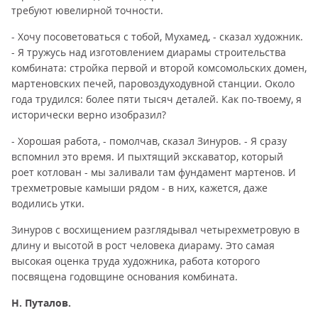
требуют ювелирной точности.
- Хочу посоветоваться с тобой, Мухамед, - сказал художник.
- Я тружусь над изготовлением диарамы строительства
комбината: стройка первой и второй комсомольских домен,
мартеновских печей, паровоздуходувной станции. Около
года трудился: более пяти тысяч деталей. Как по-твоему, я
исторически верно изобразил?
- Хорошая работа, - помолчав, сказал Зинуров. - Я сразу
вспомнил это время. И пыхтящий экскаватор, который
роет котлован - мы заливали там фундамент мартенов. И
трехметровые камыши рядом - в них, кажется, даже
водились утки.
Зинуров с восхищением разглядывал четырехметровую в
длину и высотой в рост человека диараму. Это самая
высокая оценка труда художника, работа которого
посвящена годовщине основания комбината.
Н. Путалов.