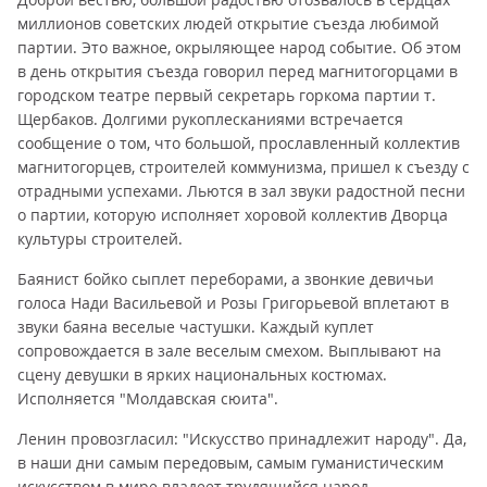
миллионов советских людей открытие съезда любимой
партии. Это важное, окрыляющее народ событие. Об этом
в день открытия съезда говорил перед магнитогорцами в
городском театре первый секретарь горкома партии т.
Щербаков. Долгими рукоплесканиями встречается
сообщение о том, что большой, прославленный коллектив
магнитогорцев, строителей коммунизма, пришел к съезду с
отрадными успехами. Льются в зал звуки радостной песни
о партии, которую исполняет хоровой коллектив Дворца
культуры строителей.
Баянист бойко сыплет переборами, а звонкие девичьи
голоса Нади Васильевой и Розы Григорьевой вплетают в
звуки баяна веселые частушки. Каждый куплет
сопровождается в зале веселым смехом. Выплывают на
сцену девушки в ярких национальных костюмах.
Исполняется "Молдавская сюита".
Ленин провозгласил: "Искусство принадлежит народу". Да,
в наши дни самым передовым, самым гуманистическим
искусством в мире владеет трудящийся народ.