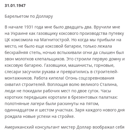
31.01.1947
Барельетом по Доллару
В начале 1931 года мне было двадцать два. Вручили мне
на Украине как газовщику коксового производства путевку
ЦК комсомола на Магнитострой. Но когда мы прибыли на
место, не было еще коксовой батареи, только лежала
бескрайняя степь, ночью вспыхивали огни да слышен был
звон молотков клепальщиков. Это строили первую домну и
коксовую батарею. Газовщики, машинисты, горновые,
слесари засучили рукава и превратились в строителей-
монтажников. Работа кипела! Огонь соцсоревнования
охватил строителей. Воплощая волю великого Сталина,
люди не покидали рабочих мест по двое суток. Часы
коротких передышек коротали в брезентовых палатках:
полотняные лагери были раскинуты на пятом,
одиннадцатом и шестом участках. Заря каждого нового дня
рождала новые успехи на стройке.
Американский консультант мистер Доллар воображал себя