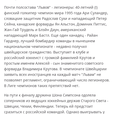
Почти полсостава "Львов" - легионеры: 40-летний (!)
финский голкипер чемпион мира 1995 года Ари Суландер,
словацкие защитник Радослав Сухи и нападающий Петер
Сейна, канадские форварды Ян Альстон, Доминик Питтис,
Жан-Гай Трудель и Блэйн Даун, американский
нападающий Марк Бастл. Еще один канадец - Райан
Гарднер, лучший бомбардир команды в нынешнем
национальном чемпионате - недавно получил
швейцарское гражданство. Выступает в клубе и
российский хоккеист с громкой фамилией Крутов и
простым именем Алексей - сын знаменитого советского
форварда Владимира Крутова. В чемпионате Швейцарии
заявить всех иностранцев на каждый матч "Львам" не
позволяет регламент, ограничивающий число легионеров.
В Лиге чемпионов таких препятствий нет.
На пути к финалу дружина Шона Симпсона одолела
соперников из ведущих хоккейных держав Старого Света -
Швеции, Чехии, Финляндии. Теперь ей предстоит
сразиться с российской командой. Однако выигрывать у