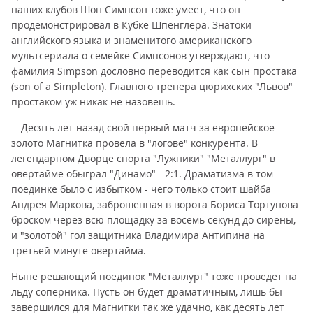
наших клубов Шон Симпсон тоже умеет, что он
продемонстрировал в Кубке Шпенглера. Знатоки
английского языка и знаменитого американского
мультсериала о семейке Симпсонов утверждают, что
фамилия Simpson дословно переводится как сын простака
(son of a Simpleton). Главного тренера цюрихских "Львов"
простаком уж никак не назовешь.
…Десять лет назад свой первый матч за европейское
золото Магнитка провела в "логове" конкурента. В
легендарном Дворце спорта "Лужники" "Металлург" в
овертайме обыграл "Динамо" - 2:1. Драматизма в том
поединке было с избытком - чего только стоит шайба
Андрея Маркова, заброшенная в ворота Бориса Тортунова
броском через всю площадку за восемь секунд до сирены,
и "золотой" гол защитника Владимира Антипина на
третьей минуте овертайма.
Ныне решающий поединок "Металлург" тоже проведет на
льду соперника. Пусть он будет драматичным, лишь бы
завершился для Магнитки так же удачно, как десять лет