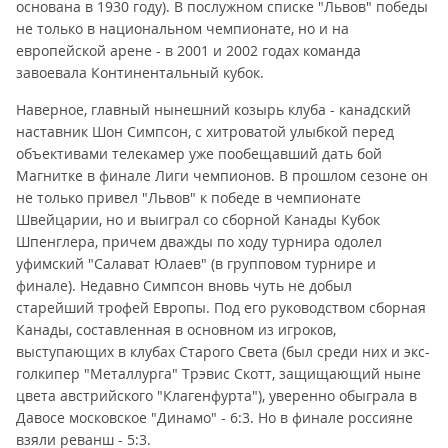
основана в 1930 году). В послужном списке "Львов" победы
не только в национальном чемпионате, но и на
европейской арене - в 2001 и 2002 годах команда
завоевала Континентальный кубок.
Наверное, главный нынешний козырь клуба - канадский
наставник Шон Симпсон, с хитроватой улыбкой перед
объективами телекамер уже пообещавший дать бой
Магнитке в финале Лиги чемпионов. В прошлом сезоне он
не только привел "Львов" к победе в чемпионате
Швейцарии, но и выиграл со сборной Канады Кубок
Шпенглера, причем дважды по ходу турнира одолел
уфимский "Салават Юлаев" (в групповом турнире и
финале). Недавно Симпсон вновь чуть не добыл
старейший трофей Европы. Под его руководством сборная
Канады, составленная в основном из игроков,
выступающих в клубах Старого Света (был среди них и экс-
голкипер "Металлурга" Трэвис Скотт, защищающий ныне
цвета австрийского "Клагенфурта"), уверенно обыграла в
Давосе московское "Динамо" - 6:3. Но в финале россияне
взяли реванш - 5:3.