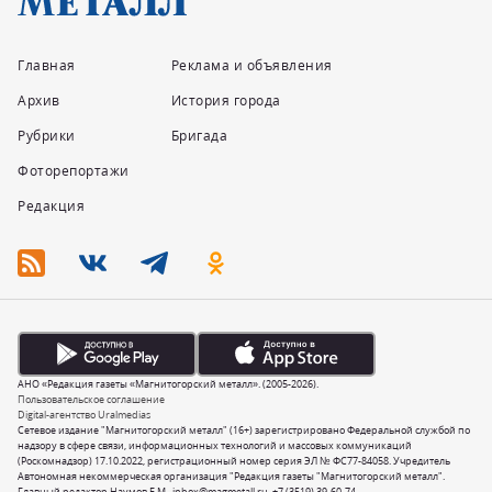
Главная
Реклама и объявления
Архив
История города
Рубрики
Бригада
Фоторепортажи
Редакция
АНО «Редакция газеты «Магнитогорский металл». (2005-2026).
Пользовательское соглашение
Digital-агентство Uralmedias
Сетевое издание "Магнитогорский металл" (16+) зарегистрировано Федеральной службой по
надзору в сфере связи, информационных технологий и массовых коммуникаций
(Роскомнадзор) 17.10.2022, регистрационный номер серия ЭЛ № ФС77-84058. Учредитель
Автономная некоммерческая организация "Редакция газеты "Магнитогорский металл".
Главный редактор Наумов Е.М.,
inbox@magmetall.ru
,
+7 (3519) 39-60-74