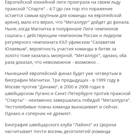
Европейской хоккейной лиги проиграла на своем льду
пражской "Спарте" - 4:7 (до сих пор это поражение
остается самым крупным для команды на европейской
арене), мало кто верил, что "Металлург" дойдет до финала.
Ныне, когда Магнитка в полуфинале Лиги чемпионов
сошлась с действующим чемпионом России и лидером
регулярного чемпионата КХЛ уфимским "Салаватом
Юлаевым", вероятность участия команды в битве за
золото тоже казалась мизерной. "Металлург", однако, оба
раза доказал, что невозможное - возможно…
Нынешний европейский финал будет уже четвертым в
биографии Магнитки. Три предыдущих - в 1999 году в
Москве против "Динамо", в 2000 и 2008 годах в
швейцарском Лугано и Санкт-Петербурге против пражской
"Спарты" - неизменно завершались победой "Металлурга".
Честолюбивые планы команда вынашивает и сейчас.
Однако и соперник не дремлет.
Биография швейцарского клуба "Лайонз" из Цюриха
насчитывает почти восемь десятилетий (команда