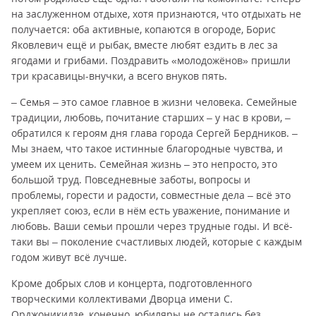
на заслуженном отдыхе, хотя признаются, что отдыхать не
получается: оба активные, копаются в огороде, Борис
Яковлевич ещё и рыбак, вместе любят ездить в лес за
ягодами и грибами. Поздравить «молодожёнов» пришли
три красавицы-внучки, а всего внуков пять.
– Семья – это самое главное в жизни человека. Семейные
традиции, любовь, почитание старших – у нас в крови, –
обратился к героям дня глава города Сергей Бердников. –
Мы знаем, что такое истинные благородные чувства, и
умеем их ценить. Семейная жизнь – это непросто, это
большой труд. Повседневные заботы, вопросы и
проблемы, горести и радости, совместные дела – всё это
укрепляет союз, если в нём есть уважение, понимание и
любовь. Ваши семьи прошли через трудные годы. И всё-
таки вы – поколение счастливых людей, которые с каждым
годом живут всё лучше.
Кроме добрых слов и концерта, подготовленного
творческими коллективами Дворца имени С.
Орджоникидзе, конечно, юбиляры не остались без