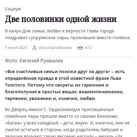
Социум
Две половинки одной жизни
В канун Дня семьи, любви и верности глава города
поздравил супружеские пары, прожившие вместе полвека.
7 июля 2023
Ольга Балабанова
612
Фото: Евгений Рухмалев
«Все счастливые семьи похожи друг на друга» – есть
определённая правда в этой известной фразе Льва
Толстого. Потому что секреты их гармонии и
благополучия в простых вещах: взаимопонимании,
терпении, уважении и, конечно, любви.
Во Дворец имени С. Орджоникидзе приглашённые
семейные пары пришли вместе со своими близкими.
«Багаж» у всех солидный – дети, внуки. И, конечно, они не
смогли остаться в стороне, когда родителям, бабушке и
дедушке вручают такую весомую награду – медаль «За