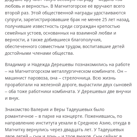
любовь и верность». В Магнитогорске её вручают всего
второй раз. Этой общественной награды удостаиваются
супруги, зарегистрировавшие брак не менее 25 лет назад,
получившие известность среди сограждан крепостью
семейных устоев, основанных на взаимной любви и
верности, а также добившиеся благополучия,
обеспеченного совместным трудом, воспитавшие детей
достойными членами общества.
Владимир и Надежда Дерешевы познакомились на работе
– на Магнитогорском металлургическом комбинате. Он –
машинист паровоза, она – стрелочница. Всю жизнь
проработали на железной дороге, вырастили двух сыновей
– оба тоже работники комбината. У Дерешевых две внучки
и внук.
Знакомство Валерия и Веры Тадеушевых было
романтичное – в парке на концерте. Поженившись, по
направлению института уехали в Среднюю Азию, откуда в
Магнитку вернулись через двадцать лет. У Тадеушевых
двое детей – сын и дочь – и трое внуков. Сын сейчас в