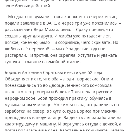
зоне боевых действий.
– Мы долго не думали – после знакомства через месяц
подали заявление в ЗАГС, а через три уже поженились, –
рассказывает Вера Михайловна. – Сразу поняли, что
созданы друг для друга. И живём уже пятьдесят лет.
Всякое, конечно, было – и ссорились, чего скрывать. Но
любовь всё переживёт – мы её за долгие годы не
растеряли. Напротив, она окрепла. Уступать и уважать
супруга – главное в семейной жизни.
Борис и Антонина Саратовы вместе уже 52 года.
Объединяет их то, что оба – люди творческие. Они и
познакомились-то во Дворце Ленинского комсомола –
ныне это театр оперы и балета: Тоня пела в русском
народном хоре, Боря проходил практику, обучаясь в
музыкальном училище. Уже имея сына, отправились на
заработки на север, в Якутию, куда Бориса пригласили
преподавать в педучилище. За десять лет заработали на
квартиру, дачу и машину. И вернулись оттуда с дочкой, а
потом родилась ещё одна. Работали на комбинате. Теперь