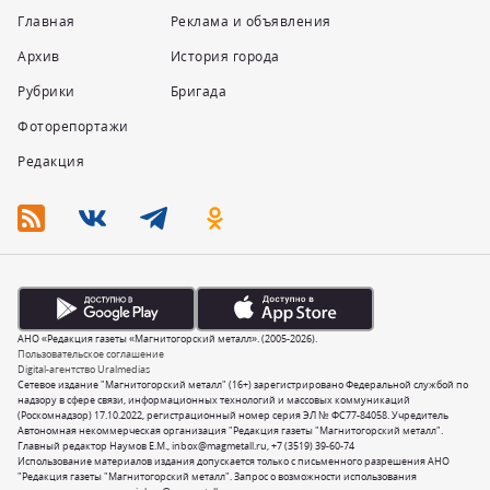
Главная
Реклама и объявления
Архив
История города
Рубрики
Бригада
Фоторепортажи
Редакция
АНО «Редакция газеты «Магнитогорский металл». (2005-2026).
Пользовательское соглашение
Digital-агентство Uralmedias
Сетевое издание "Магнитогорский металл" (16+) зарегистрировано Федеральной службой по
надзору в сфере связи, информационных технологий и массовых коммуникаций
(Роскомнадзор) 17.10.2022, регистрационный номер серия ЭЛ № ФС77-84058. Учредитель
Автономная некоммерческая организация "Редакция газеты "Магнитогорский металл".
Главный редактор Наумов Е.М.,
inbox@magmetall.ru
,
+7 (3519) 39-60-74
Использование материалов издания допускается только с письменного разрешения АНО
"Редакция газеты "Магнитогорский металл". Запрос о возможности использования