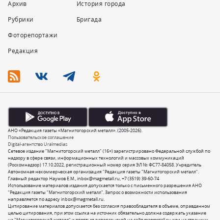
Архив
История города
Рубрики
Бригада
Фоторепортажи
Редакция
АНО «Редакция газеты «Магнитогорский металл». (2005-2026).
Пользовательское соглашение
Digital-агентство Uralmedias
Сетевое издание "Магнитогорский металл" (16+) зарегистрировано Федеральной службой по
надзору в сфере связи, информационных технологий и массовых коммуникаций
(Роскомнадзор) 17.10.2022, регистрационный номер серия ЭЛ № ФС77-84058. Учредитель
Автономная некоммерческая организация "Редакция газеты "Магнитогорский металл".
Главный редактор Наумов Е.М.,
inbox@magmetall.ru
,
+7 (3519) 39-60-74
Использование материалов издания допускается только с письменного разрешения АНО
"Редакция газеты "Магнитогорский металл". Запрос о возможности использования
направляется по адресу
inbox@magmetall.ru
.
Цитирование материалов допускается без согласия правообладателя в объеме, оправданном
целью цитирования, при этом ссылка на источник обязательно должна содержать указание
на "Магнитогорский металл" и являться гиперссылкой на сайт magmetall.ru или на страницу