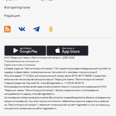
Фоторепортажи
Редакция
АНО «Редакция газеты «Магнитогорский металл». (2005-2026).
Пользовательское соглашение
Digital-агентство Uralmedias
Сетевое издание "Магнитогорский металл" (16+) зарегистрировано Федеральной службой по
надзору в сфере связи, информационных технологий и массовых коммуникаций
(Роскомнадзор) 17.10.2022, регистрационный номер серия ЭЛ № ФС77-84058. Учредитель
Автономная некоммерческая организация "Редакция газеты "Магнитогорский металл".
Главный редактор Наумов Е.М.,
inbox@magmetall.ru
,
+7 (3519) 39-60-74
Использование материалов издания допускается только с письменного разрешения АНО
"Редакция газеты "Магнитогорский металл". Запрос о возможности использования
направляется по адресу
inbox@magmetall.ru
.
Цитирование материалов допускается без согласия правообладателя в объеме, оправданном
целью цитирования, при этом ссылка на источник обязательно должна содержать указание
на "Магнитогорский металл" и являться гиперссылкой на сайт magmetall.ru или на страницу
конкретного материала на сайте magmetall.ru.