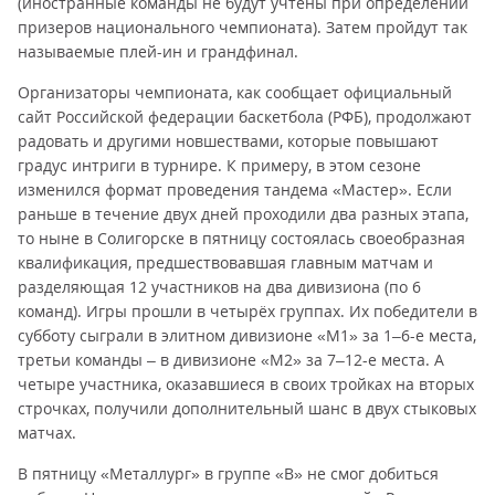
(иностранные команды не будут учтены при определении
призеров национального чемпионата). Затем пройдут так
называемые плей-ин и грандфинал.
Организаторы чемпионата, как сообщает официальный
сайт Российской федерации баскетбола (РФБ), продолжают
радовать и другими новшествами, которые повышают
градус интриги в турнире. К примеру, в этом сезоне
изменился формат проведения тандема «Мастер». Если
раньше в течение двух дней проходили два разных этапа,
то ныне в Солигорске в пятницу состоялась своеобразная
квалификация, предшествовавшая главным матчам и
разделяющая 12 участников на два дивизиона (по 6
команд). Игры прошли в четырёх группах. Их победители в
субботу сыграли в элитном дивизионе «М1» за 1–6-е места,
третьи команды – в дивизионе «М2» за 7–12-е места. А
четыре участника, оказавшиеся в своих тройках на вторых
строчках, получили дополнительный шанс в двух стыковых
матчах.
В пятницу «Металлург» в группе «В» не смог добиться