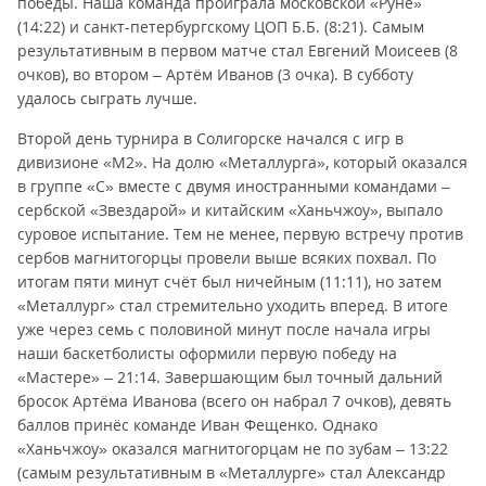
победы. Наша команда проиграла московской «Руне»
(14:22) и санкт-петербургскому ЦОП Б.Б. (8:21). Самым
результативным в первом матче стал Евгений Моисеев (8
очков), во втором – Артём Иванов (3 очка). В субботу
удалось сыграть лучше.
Второй день турнира в Солигорске начался с игр в
дивизионе «М2». На долю «Металлурга», который оказался
в группе «С» вместе с двумя иностранными командами –
сербской «Звездарой» и китайским «Ханьчжоу», выпало
суровое испытание. Тем не менее, первую встречу против
сербов магнитогорцы провели выше всяких похвал. По
итогам пяти минут счёт был ничейным (11:11), но затем
«Металлург» стал стремительно уходить вперед. В итоге
уже через семь с половиной минут после начала игры
наши баскетболисты оформили первую победу на
«Мастере» – 21:14. Завершающим был точный дальний
бросок Артёма Иванова (всего он набрал 7 очков), девять
баллов принёс команде Иван Фещенко. Однако
«Ханьчжоу» оказался магнитогорцам не по зубам – 13:22
(самым результативным в «Металлурге» стал Александр