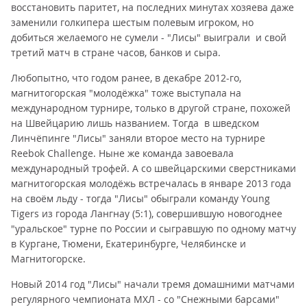
восстановить паритет, на последних минутах хозяева даже
заменили голкипера шестым полевым игроком, но
добиться желаемого не сумели - "Лисы" выиграли и свой
третий матч в стране часов, банков и сыра.
Любопытно, что годом ранее, в декабре 2012-го,
магнитогорская "молодёжка" тоже выступала на
международном турнире, только в другой стране, похожей
на Швейцарию лишь названием. Тогда в шведском
Линчёпинге "Лисы" заняли второе место на турнире
Reebok Challenge. Ныне же команда завоевала
международный трофей. А со швейцарскими сверстниками
магнитогорская молодёжь встречалась в январе 2013 года
на своём льду - тогда "Лисы" обыграли команду Young
Tigers из города Лангнау (5:1), совершившую новогоднее
"уральское" турне по России и сыгравшую по одному матчу
в Кургане, Тюмени, Екатеринбурге, Челябинске и
Магнитогорске.
Новый 2014 год "Лисы" начали тремя домашними матчами
регулярного чемпионата МХЛ - со "Снежными барсами"