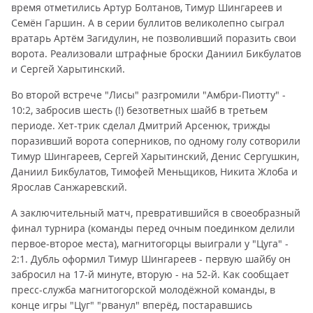
время отметились Артур Болтанов, Тимур Шингареев и
Семён Гаршин. А в серии буллитов великолепно сыграл
вратарь Артём Загидулин, не позволивший поразить свои
ворота. Реализовали штрафные броски Даниил Бикбулатов
и Сергей Харытинский.
Во второй встрече "Лисы" разгромили "Амбри-Пиотту" -
10:2, забросив шесть (!) безответных шайб в третьем
периоде. Хет-трик сделал Дмитрий Арсенюк, трижды
поразивший ворота соперников, по одному голу сотворили
Тимур Шингареев, Сергей Харытинский, Денис Сергушкин,
Даниил Бикбулатов, Тимофей Меньщиков, Никита Жлоба и
Ярослав Санжаревский.
А заключительный матч, превратившийся в своеобразный
финал турнира (команды перед очным поединком делили
первое-второе места), магнитогорцы выиграли у "Цуга" -
2:1. Дубль оформил Тимур Шингареев - первую шайбу он
забросил на 17-й минуте, вторую - на 52-й. Как сообщает
пресс-служба магнитогорской молодёжной команды, в
конце игры "Цуг" "рванул" вперёд, постаравшись