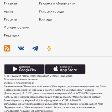
Главная
Реклама и объявления
Архив
История города
Рубрики
Бригада
Фоторепортажи
Редакция
АНО «Редакция газеты «Магнитогорский металл». (2005-2026).
Пользовательское соглашение
Digital-агентство Uralmedias
Сетевое издание "Магнитогорский металл" (16+) зарегистрировано Федеральной службой по
надзору в сфере связи, информационных технологий и массовых коммуникаций
(Роскомнадзор) 17.10.2022, регистрационный номер серия ЭЛ № ФС77-84058. Учредитель
Автономная некоммерческая организация "Редакция газеты "Магнитогорский металл".
Главный редактор Наумов Е.М.,
inbox@magmetall.ru
,
+7 (3519) 39-60-74
Использование материалов издания допускается только с письменного разрешения АНО
"Редакция газеты "Магнитогорский металл". Запрос о возможности использования
направляется по адресу
inbox@magmetall.ru
.