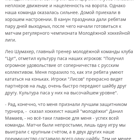
неплохое движение и нацеленность на ворота. Однако
наша команда оказалась сильнее. Домой приехали в
хорошем настроении. В канун праздника дали ребятам
пару дней выходных, после чего начали готовиться к
матчам регулярного чемпионата Молодёжной хоккейной
лиги.
Лео Шумахер, главный тренер молодёжной команды клуба
"Цуг", отметил культуру паса наших игроков: "Получил
огромное удовольствие от соперничества с русским
коллективом. Меня поразило то, как эти ребята умеют
кататься на коньках. Игроки "Лисов" прекрасно видят
партнёров на льду, очень быстро передают шайбу друг
другу. Культура паса у них на высочайшем уровне".
- Рад, конечно, что меня признали лучшим защитником
турнира, - сказал хоккеист нашей "молодёжки" Данил
Мамаев, - но всё-таки главное для меня - успех всей
команды. Матчи были непростыми, лишь одну игру мы
выиграли с крупным счётом, а в двух других наше
преимущество составило всего одну шайбу. Тем не менее