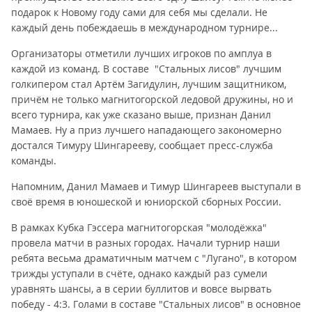
подарок к Новому году сами для себя мы сделали. Не
каждый день побеждаешь в международном турнире...
Организаторы отметили лучших игроков по амплуа в
каждой из команд. В составе "Стальных лисов" лучшим
голкипером стал Артём Загидулин, лучшим защитником,
причём не только магнитогорской ледовой дружины, но и
всего турнира, как уже сказано выше, признан Данил
Мамаев. Ну а приз лучшего нападающего закономерно
достался Тимуру Шингарееву, сообщает пресс-служба
команды.
Напомним, Данил Мамаев и Тимур Шингареев выступали в
своё время в юношеской и юниорской сборных России.
В рамках Кубка Гэссера магнитогорская "молодёжка"
провела матчи в разных городах. Начали турнир наши
ребята весьма драматичным матчем с "Лугано", в котором
трижды уступали в счёте, однако каждый раз сумели
уравнять шансы, а в серии буллитов и вовсе вырвать
победу - 4:3. Голами в составе "Стальных лисов" в основное