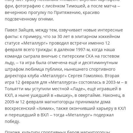
фри, фотографию с лисёнком Тимошей, а после матча –
вечернюю прогулку по Притяжению, красиво
подсвеченному огнями.
Павел Зайцев, между тем, озвучивает новые интересные
факты: к примеру, что за 30 лет в элитарном хоккейном
статусе «Металлург» проводил встречи именно 12
февраля всего трижды: в далёком 1997-м, когда наша
команда сыграла вничью с питерским СКА на гостевом
льду, – та игра была отмечена ещё и десятиминутным
штрафом любимца публики, нынешнего спортивного
директора клуба «Металлург» Сергея Гомоляко. Вторая
игра 12 февраля для «Металлурга» состоялась в 2003-м – в
Тольятти мы уступили местной «Ладе», ещё игравшей в
КХЛ, а ныне ушедшей в «вышку», в овертайме. Наконец, в
2009-м 12 февраля магнитогорцы принимали дома
воскресенский «Химик», также окончивший карьеру в КХЛ
и перешедший в ВХЛ – тогда «Металлург» подержал
победу.
Похоже, культуру спортивных баров магнитогорцы