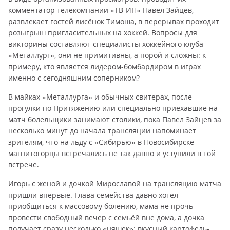
комментатор телекомпании «ТВ-ИН» Павел Зайцев,
развлекает гостей лисёнок Тимоша, в перерывах проходит
розыгрыш пригласительных на хоккей. Вопросы для
викторины составляют специалисты хоккейного клуба
«Металлург», они не примитивны, а порой и сложны: к
примеру, кто является лидером-бомбардиром в играх
именно с сегодняшним соперником?
В майках «Металлурга» и обычных свитерах, после
прогулки по Притяжению или специально приехавшие на
матч болельщики занимают столики, пока Павел Зайцев за
несколько минут до начала трансляции напоминает
зрителям, что на льду с «Сибирью» в Новосибирске
магнитогорцы встречались не так давно и уступили в той
встрече.
Игорь с женой и дочкой Мирославой на трансляцию матча
пришли впервые. Глава семейства давно хотел
приобщиться к массовому болению, мама не прочь
провести свободный вечер с семьёй вне дома, а дочка
получает сразу несколько «няшек»: вкусный картофель-