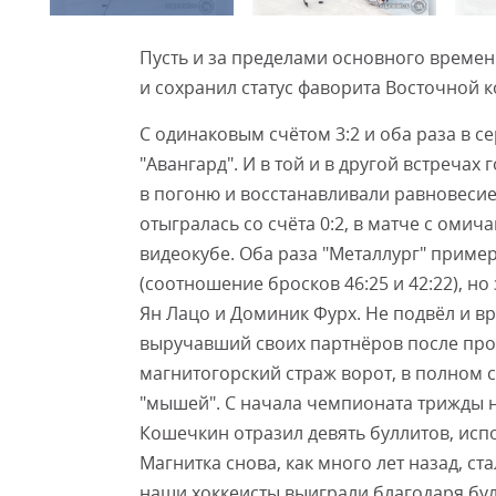
Пусть и за пределами основного времен
и сохранил статус фаворита Восточной 
С одинаковым счётом 3:2 и оба раза в с
"Авангард". И в той и в другой встречах
в погоню и восстанавливали равновесие
отыгралась со счёта 0:2, в матче с омич
видеокубе. Оба раза "Металлург" пример
(соотношение бросков 46:25 и 42:22), н
Ян Лацо и Доминик Фурх. Не подвёл и в
выручавший своих партнёров после пров
магнитогорский страж ворот, в полном 
"мышей". С начала чемпионата трижды на
Кошечкин отразил девять буллитов, исп
Магнитка снова, как много лет назад, с
наши хоккеисты выиграли благодаря булл