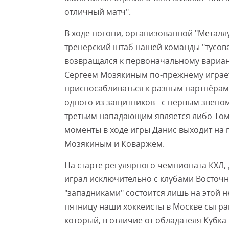
отличный матч".
В ходе погони, организованной "Металлу
тренерский штаб нашей команды "тусовал
возвращался к первоначальному вариант
Сергеем Мозякиным по-прежнему играет
приспосабливаться к разным партнёрам.
одного из защитников - с первым звеном,
третьим нападающим является либо Том
моменты в ходе игры Данис выходит на 
Мозякиным и Коваржем.
На старте регулярного чемпионата КХЛ, д
играл исключительно с клубами Восточн
"западниками" состоится лишь на этой не
пятницу наши хоккеисты в Москве сыгр
который, в отличие от обладателя Кубка 