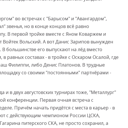
ргом" во встречах с "Барысом" и "Авангардом",
" звенья, но в конце концов всё равно
у. В первой тройке вместе с Яном Коваржем и
 Войтек Вольский. А вот Данис Зарипов вынужден
 В большинстве его выпускают на лёд вместо
 в равных составах - в тройке с Оскаром Осалой, где
аш Филиппи, либо Денис Платонов. В трудные
площадку со своими "постоянными" партнёрами -
а и в двух августовских турнирах тоже, "Металлург"
ой конференции. Первая очная встреча с
деле. Причём начать придётся с места в карьер - в
ают с действующим чемпионом России ЦСКА,
Гагарина питерского СКА, не просто сохранил, а