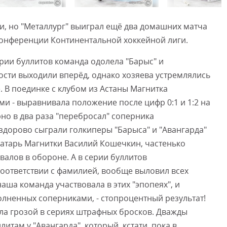
и, но "Металлург" выиграл ещё два домашних матча
Смот
конференции Континентальной хоккейной лиги.
ерии буллитов команда одолела "Барыс" и
 гости выходили вперёд, однако хозяева устремлялись
. В поединке с клубом из Астаны Магнитка
ами - выравнивала положение после цифр 0:1 и 1:2 на
но в два раза "перебросал" соперника
о здорово сыграли голкиперы "Барыса" и "Авангарда"
ратарь Магнитки Василий Кошечкин, частенько
алов в обороне. А в серии буллитов
соответствии с фамилией, вообще выловил всех
ша команда участвовала в этих "эпопеях", и
олненных соперниками, - стопроцентный результат!
тала грозой в сериях штрафных бросков. Дважды
итам у "Авангарда", который, кстати, пока в