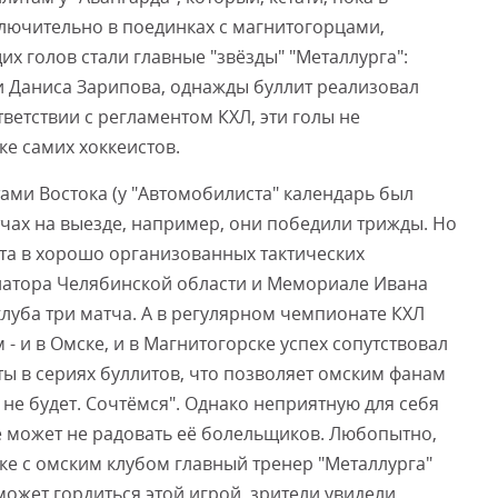
лючительно в поединках с магнитогорцами,
х голов стали главные "звёзды" "Металлурга":
 Даниса Зарипова, однажды буллит реализовал
тветствии с регламентом КХЛ, эти голы не
ке самих хоккеистов.
ми Востока (у "Автомобилиста" календарь был
атчах на выезде, например, они победили трижды. Но
та в хорошо организованных тактических
рнатора Челябинской области и Мемориале Ивана
луба три матча. А в регулярном чемпионате КХЛ
 и в Омске, и в Магнитогорске успех сопутствовал
ты в сериях буллитов, что позволяет омским фанам
 не будет. Сочтёмся". Однако неприятную для себя
е может не радовать её болельщиков. Любопытно,
ке с омским клубом главный тренер "Металлурга"
может гордиться этой игрой, зрители увидели