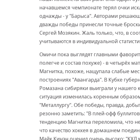
начавшемся чемпионате терял очки иск
однажды - у "Барыса". Авторами решающи
дважды победы принесли точные броски
Сергей Мозякин. Жаль только, что, в соо
учитываются в индивидуальной статисти
Омичи пока выглядят главными фаворита
полегче и состав похуже) - в четырёх м
Магнитка, похоже, нащупала слабые мес
построениях "Авангарда". В Кубке губе
Ромазана сибиряки выиграли у нашего к
ситуация изменилась коренным образом -
"Металлургу". Обе победы, правда, добы
резонно заметить: "В плей-офф буллитов
тенденцию Магнитка переломила, что н
что качество хоккея в домашнем поедин
Майк Кинэн оценил очень высоко: "КХЛ 