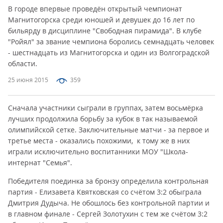
В городе впервые проведён открытый чемпионат
Магнитогорска среди юношей и девушек до 16 лет по
бильярду в дисциплине "Свободная пирамида". В клубе
"Ройял" за звание чемпиона боролись семнадцать человек
- шестнадцать из Магнитогорска и один из Волгоградской
области.
25 июня 2015
359
Сначала участники сыграли в группах, затем восьмёрка
лучших продолжила борьбу за кубок в так называемой
олимпийской сетке. Заключительные матчи - за первое и
третье места - оказались похожими, к тому же в них
играли исключительно воспитанники МОУ "Школа-
интернат "Семья".
Победителя поединка за бронзу определила контрольная
партия - Елизавета Квятковская со счётом 3:2 обыграла
Дмитрия Дудыча. Не обошлось без контрольной партии и
в главном финале - Сергей Золотухин с тем же счётом 3:2