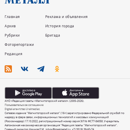
Главная
Реклама и объявления
Архив
История города
Рубрики
Бригада
Фоторепортажи
Редакция
АНО «Редакция газеты «Магнитогорский металл». (2005-2026).
Пользовательское соглашение
Digital-агентство Uralmedias
Сетевое издание "Магнитогорский металл" (16+) зарегистрировано Федеральной службой по
надзору в сфере связи, информационных технологий и массовых коммуникаций
(Роскомнадзор) 17.10.2022, регистрационный номер серия ЭЛ № ФС77-84058. Учредитель
Автономная некоммерческая организация "Редакция газеты "Магнитогорский металл".
Главный редактор Наумов Е.М.,
inbox@magmetall.ru
,
+7 (3519) 39-60-74