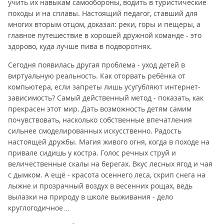
учить их навыкам самообороны, водить в туристические
походы и на сплавы. Настоящий педагог, ставший для
многих вторым отцом, доказал: реки, горы и пещеры, а
главное путешествие в хорошей дружной команде - это
здорово, куда лучше пива в подворотнях.
Сегодня появилась другая проблема - уход детей в
виртуальную реальность. Как оторвать ребёнка от
компьютера, если запреты лишь усугубляют интернет-
зависимость? Самый действенный метод - показать, как
прекрасен этот мир. Дать возможность детям самим
почувствовать, насколько собственные впечатления
сильнее смоделированных искусственно. Радость
настоящей дружбы. Магия живого огня, когда в походе на
привале сидишь у костра. Голос речных струй и
величественные скалы на берегах. Вкус лесных ягод и чая
с дымком. А ещё - красота осеннего леса, скрип снега на
лыжне и прозрачный воздух в весенних рощах, ведь
вылазки на природу в школе выживания - дело
круглогодичное…