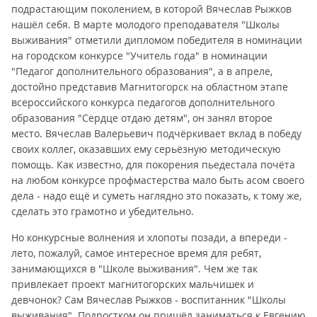
подрастающим поколением, в которой Вячеслав Рыжков
нашёл себя. В марте молодого преподавателя "Школы
выживания" отметили дипломом победителя в номинации
на городском конкурсе "Учитель года" в номинации
"Педагог дополнительного образования", а в апреле,
достойно представив Магнитогорск на областном этапе
всероссийского конкурса педагогов дополнительного
образования "Сердце отдаю детям", он занял второе
место. Вячеслав Валерьевич подчёркивает вклад в победу
своих коллег, оказавших ему серьёзную методическую
помощь. Как известно, для покорения пьедестала почёта
на любом конкурсе профмастерства мало быть асом своего
дела - надо ещё и суметь наглядно это показать, к тому же,
сделать это грамотно и убедительно.
Но конкурсные волнения и хлопоты позади, а впереди -
лето, пожалуй, самое интересное время для ребят,
занимающихся в "Школе выживания". Чем же так
привлекает проект магнитогорских мальчишек и
девчонок? Сам Вячеслав Рыжков - воспитанник "Школы
выживания". Подростком он пришёл заниматься к Евгению