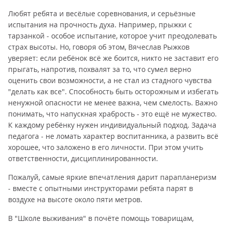
Любят ребята и весёлые соревнования, и серьёзные
испытания на прочность духа. Например, прыжки с
тарзанкой - особое испытание, которое учит преодолевать
страх высоты. Но, говоря об этом, Вячеслав Рыжков
уверяет: если ребёнок всё же боится, никто не заставит его
прыгать, напротив, похвалят за то, что сумел верно
оценить свои возможности, а не стал из стадного чувства
"делать как все". Способность быть осторожным и избегать
ненужной опасности не менее важна, чем смелость. Важно
понимать, что напускная храбрость - это ещё не мужество.
К каждому ребёнку нужен индивидуальный подход. Задача
педагога - не ломать характер воспитанника, а развить всё
хорошее, что заложено в его личности. При этом учить
ответственности, дисциплинированности.
Пожалуй, самые яркие впечатления дарит парапланеризм
- вместе с опытными инструкторами ребята парят в
воздухе на высоте около пяти метров.
В "Школе выживания" в почёте помощь товарищам,