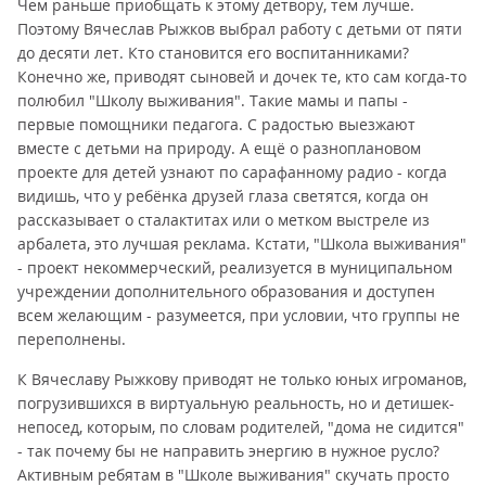
Чем раньше приобщать к этому детвору, тем лучше.
Поэтому Вячеслав Рыжков выбрал работу с детьми от пяти
до десяти лет. Кто становится его воспитанниками?
Конечно же, приводят сыновей и дочек те, кто сам когда-то
полюбил "Школу выживания". Такие мамы и папы -
первые помощники педагога. С радостью выезжают
вместе с детьми на природу. А ещё о разноплановом
проекте для детей узнают по сарафанному радио - когда
видишь, что у ребёнка друзей глаза светятся, когда он
рассказывает о сталактитах или о метком выстреле из
арбалета, это лучшая реклама. Кстати, "Школа выживания"
- проект некоммерческий, реализуется в муниципальном
учреждении дополнительного образования и доступен
всем желающим - разумеется, при условии, что группы не
переполнены.
К Вячеславу Рыжкову приводят не только юных игроманов,
погрузившихся в виртуальную реальность, но и детишек-
непосед, которым, по словам родителей, "дома не сидится"
- так почему бы не направить энергию в нужное русло?
Активным ребятам в "Школе выживания" скучать просто