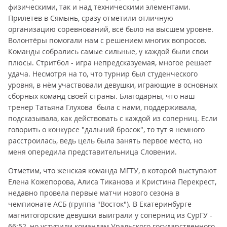
физическими, так и над техническими элементами.
Прилетев в Сямынь, сразу отметили отличную
организацию соревнований, всё было на высшем уровне.
Волонтёры помогали нам с решением многих вопросов.
Команды собрались самые сильные, у каждой были свои
плюсы. Стритбол - игра непредсказуемая, многое решает
удача. Несмотря на то, что турнир был студенческого
уровня, в нём участвовали девушки, играющие в основных
сборных команд своей страны. Благодарны, что наш
тренер Татьяна Глухова была с нами, поддерживала,
подсказывала, как действовать с каждой из соперниц. Если
говорить о конкурсе "дальний бросок", то тут я немного
расстроилась, ведь цель была занять первое место, но
меня опередила представительница Словении.
Отметим, что женская команда МГТУ, в которой выступают
Елена Кожепорова, Алиса Тиканова и Кристина Перекрест,
недавно провела первые матчи нового сезона в
чемпионате АСБ (группа "Восток"). В Екатеринбурге
магнитогорские девушки выиграли у соперниц из СурГУ -
66:52, но уступили командам Уральского государственного