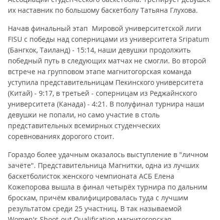
их наставник по большому баскетболу Татьяна Глухова.
Начав финальный этап Мировой университетской лиги
FISU с победы над соперницами из университета Sripatum
(Бангкок, Таиланд) - 15:14, наши девушки продолжить
победный путь в следующих матчах не смогли. Во второй
встрече на групповом этапе магнитогорская команда
уступила представительницам Пекинского университета
(Китай) - 9:17, в третьей - соперницам из Реджайнского
университета (Канада) - 4:21. В полуфинал турнира наши
девушки не попали, но само участие в столь
представительных всемирных студенческих
соревнованиях дорогого стоит.
Гораздо более удачным оказалось выступление в "личном
зачёте". Представительница Магнитки, одна из лучших
баскетболисток женского чемпионата АСБ Елена
Кожепорова вышла в финал четырёх турнира по дальним
броскам, причём квалифицировалась туда с лучшим
результатом среди 25 участниц. В так называемой
Women's Shoot-out Qualification магнитогорская