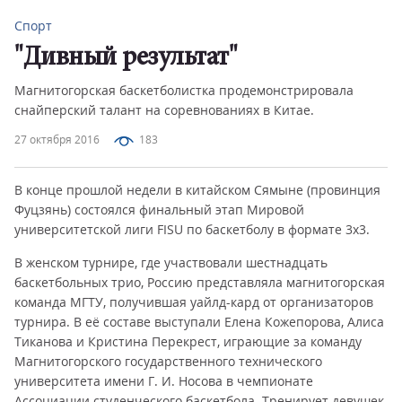
Спорт
"Дивный результат"
Магнитогорская баскетболистка продемонстрировала
снайперский талант на соревнованиях в Китае.
27 октября 2016
183
В конце прошлой недели в китайском Сямыне (провинция
Фуцзянь) состоялся финальный этап Мировой
университетской лиги FISU по баскетболу в формате 3х3.
В женском турнире, где участвовали шестнадцать
баскетбольных трио, Россию представляла магнитогорская
команда МГТУ, получившая уайлд-кард от организаторов
турнира. В её составе выступали Елена Кожепорова, Алиса
Тиканова и Кристина Перекрест, играющие за команду
Магнитогорского государственного технического
университета имени Г. И. Носова в чемпионате
Ассоциации студенческого баскетбола. Тренирует девушек