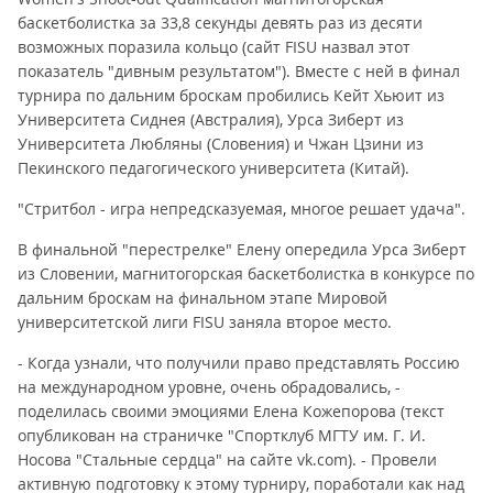
баскетболистка за 33,8 секунды девять раз из десяти
возможных поразила кольцо (сайт FISU назвал этот
показатель "дивным результатом"). Вместе с ней в финал
турнира по дальним броскам пробились Кейт Хьюит из
Университета Сиднея (Австралия), Урса Зиберт из
Университета Любляны (Словения) и Чжан Цзини из
Пекинского педагогического университета (Китай).
"Стритбол - игра непредсказуемая, многое решает удача".
В финальной "перестрелке" Елену опередила Урса Зиберт
из Словении, магнитогорская баскетболистка в конкурсе по
дальним броскам на финальном этапе Мировой
университетской лиги FISU заняла второе место.
- Когда узнали, что получили право представлять Россию
на международном уровне, очень обрадовались, -
поделилась своими эмоциями Елена Кожепорова (текст
опубликован на страничке "Спортклуб МГТУ им. Г. И.
Носова "Стальные сердца" на сайте vk.com). - Провели
активную подготовку к этому турниру, поработали как над