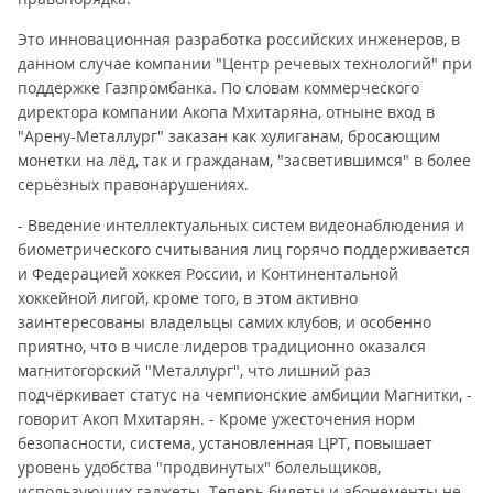
Это инновационная разработка российских инженеров, в
данном случае компании "Центр речевых технологий" при
поддержке Газпромбанка. По словам коммерческого
директора компании Акопа Мхитаряна, отныне вход в
"Арену-Металлург" заказан как хулиганам, бросающим
монетки на лёд, так и гражданам, "засветившимся" в более
серьёзных правонарушениях.
- Введение интеллектуальных систем видеонаблюдения и
биометрического считывания лиц горячо поддерживается
и Федерацией хоккея России, и Континентальной
хоккейной лигой, кроме того, в этом активно
заинтересованы владельцы самих клубов, и особенно
приятно, что в числе лидеров традиционно оказался
магнитогорский "Металлург", что лишний раз
подчёркивает статус на чемпионские амбиции Магнитки, -
говорит Акоп Мхитарян. - Кроме ужесточения норм
безопасности, система, установленная ЦРТ, повышает
уровень удобства "продвинутых" болельщиков,
использующих гаджеты. Теперь билеты и абонементы не