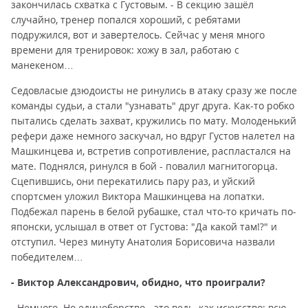
закончилась схватка с Густовым. - В секцию зашёл
случайно, тренер попался хороший, с ребятами
подружился, вот и завертелось. Сейчас у меня много
времени для тренировок: хожу в зал, работаю с
манекеном…
Седовласые дзюдоисты не ринулись в атаку сразу же после
команды судьи, а стали "узнавать" друг друга. Как-то робко
пытались сделать захват, кружились по мату. Молоденький
рефери даже немного заскучал, но вдруг Густов налетел на
Машкинцева и, встретив сопротивление, распластался на
мате. Поднялся, ринулся в бой - повалил магнитогорца.
Сцепившись, они перекатились пару раз, и уйский
спортсмен уложил Виктора Машкинцева на лопатки.
Подбежал парень в белой рубашке, стал что-то кричать по-
японски, услышал в ответ от Густова: "Да какой там!?" и
отступил. Через минуту Анатолия Борисовича назвали
победителем…
- Виктор Александрович, обидно, что проиграли?
- Немного. Но единоборство - это ведь, как искусство: всю