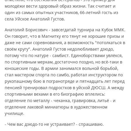
молодёжи вести здоровый образ жизни. Так считает и
один из самых опытных участников, 66-летний гость из
села Уйское Анатолий Густов.
Анатолий Борисович - завсегдатай турнира на Кубок ММК.
Он говорит, что в Магнитку его тянут не хорошие призы и
даже не сами соревнования, а возможность "потолкаться в
своём кругу". Анатолий Густов недолюбливает дзюдо,
потому что по натуре - самбист. Единоборствами увлёкся,
по спортивным меркам, достаточно поздно, но всё-таки в
юношеские годы. В армии занимался вольной борьбой,
стал мастером спорта по самбо, работал инструктором по
рукопашному бою в погранотряде и пятнадцать лет перед
пенсией тренировал подростков в уйской ДЮСШ. А между
спортивными вехами в его биографию вплелись:
отделение по металлу - чеканка, гравировка, литьё - и
отделение лаковой миниатюры в художественном
училище.
- Чем вас дзюдо-то не устраивает? - спрашиваю.