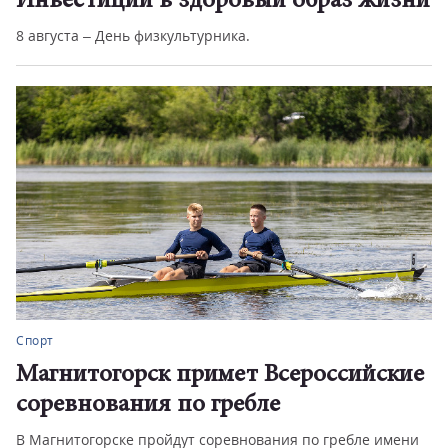
и
Большой праздник для борцов
В Магнитогорске в рамках Спартакиады народов России–
2026 состоялся всеро...
Спорт
е
«Тяжело в учении – легко в походе»
Легендарная фраза Александра Суворова стала
и