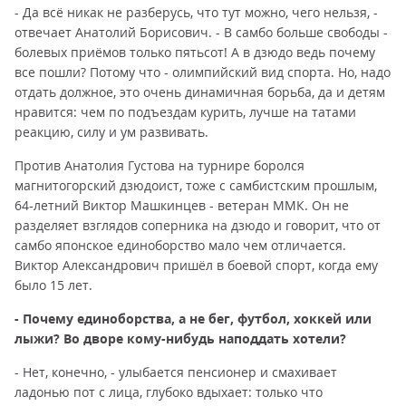
- Да всё никак не разберусь, что тут можно, чего нельзя, -
отвечает Анатолий Борисович. - В самбо больше свободы -
болевых приёмов только пятьсот! А в дзюдо ведь почему
все пошли? Потому что - олимпийский вид спорта. Но, надо
отдать должное, это очень динамичная борьба, да и детям
нравится: чем по подъездам курить, лучше на татами
реакцию, силу и ум развивать.
Против Анатолия Густова на турнире боролся
магнитогорский дзюдоист, тоже с самбистским прошлым,
64-летний Виктор Машкинцев - ветеран ММК. Он не
разделяет взглядов соперника на дзюдо и говорит, что от
самбо японское единоборство мало чем отличается.
Виктор Александрович пришёл в боевой спорт, когда ему
было 15 лет.
- Почему единоборства, а не бег, футбол, хоккей или
лыжи? Во дворе кому-нибудь наподдать хотели?
- Нет, конечно, - улыбается пенсионер и смахивает
ладонью пот с лица, глубоко вдыхает: только что