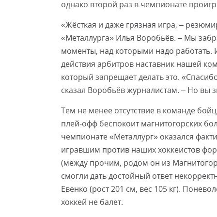
однако второй раз в чемпионате проигра
«Жёсткая и даже грязная игра, – резюм
«Металлурга» Илья Воробьёв. – Мы забра
моменты, над которыми надо работать.
действия арбитров наставник нашей ком
который запрещает делать это. «Спасиб
сказал Воробьёв журналистам. – Но вы з
Тем не менее отсутствие в команде бойц
плей-офф беспокоит магнитогорских бо
чемпионате «Металлург» оказался факти
игравшим против наших хоккеистов фор
(между прочим, родом он из Магнитогор
смогли дать достойный ответ некоррект
Евенко (рост 201 см, вес 105 кг). Понев
хоккей не балет.