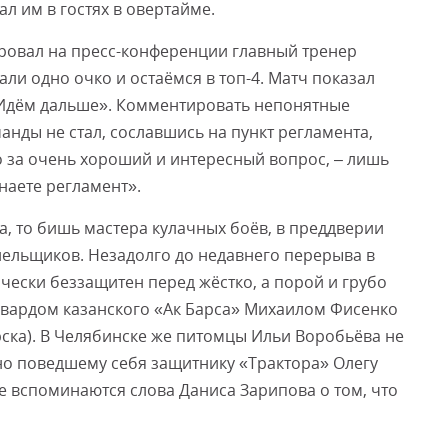
л им в гостях в овертайме.
ировал на пресс-конференции главный тренер
ли одно очко и остаёмся в топ-4. Матч показал
 Идём дальше». Комментировать непонятные
анды не стал, сославшись на пункт регламента,
о за очень хороший и интересный вопрос, – лишь
наете регламент».
а, то бишь мастера кулачных боёв, в преддверии
лельщиков. Незадолго до недавнего перерыва в
чески беззащитен перед жёстко, а порой и грубо
вардом казанского «Ак Барса» Михаилом Фисенко
ска). В Челябинске же питомцы Ильи Воробьёва не
но поведшему себя защитнику «Трактора» Олегу
оле вспоминаются слова Даниса Зарипова о том, что