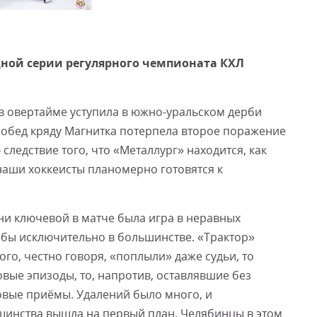
Смот
ной серии регулярного чемпионата КХЛ
в овертайме уступила в южно-уральском дерби
 побед кряду Магнитка потерпела второе поражение
 следствие того, что «Металлург» находится, как
: наши хоккеисты планомерно готовятся к
ни ключевой в матче была игра в неравных
йбы исключительно в большинстве. «Трактор»
ого, честно говоря, «поплыли» даже судьи, то
ые эпизоды, то, напротив, оставлявшие без
овые приёмы. Удалений было много, и
шинства вышла на первый план. Челябинцы в этом