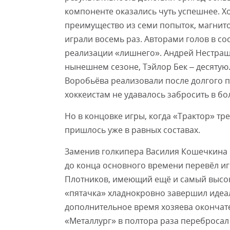
компоненте оказались чуть успешнее. 
преимущество из семи попыток, магнито
играли восемь раз. Авторами голов в с
реализации «лишнего». Андрей Нестраш
нынешнем сезоне, Тэйлор Бек – десятую
Воробьёва реализовали после долгого 
хоккеистам не удавалось забросить в б
Но в концовке игры, когда «Трактор» тр
пришлось уже в равных составах.
Заменив голкипера Василия Кошечкина 
до конца основного времени перевёл и
Плотников, имеющий ещё и самый высоки
«пятачка» хладнокровно завершил идеал
дополнительное время хозяева окончате
«Металлург» в полтора раза перебросал 