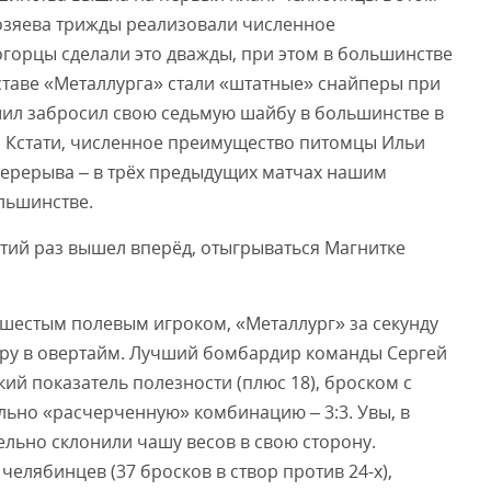
Хозяева трижды реализовали численное
горцы сделали это дважды, при этом в большинстве
оставе «Металлурга» стали «штатные» снайперы при
ил забросил свою седьмую шайбу в большинстве в
. Кстати, численное преимущество питомцы Ильи
перерыва – в трёх предыдущих матчах нашим
ольшинстве.
етий раз вышел вперёд, отыгрываться Магнитке
шестым полевым игроком, «Металлург» за секунду
гру в овертайм. Лучший бомбардир команды Сергей
й показатель полезности (плюс 18), броском с
ьно «расчерченную» комбинацию – 3:3. Увы, в
льно склонили чашу весов в свою сторону.
челябинцев (37 бросков в створ против 24-х),