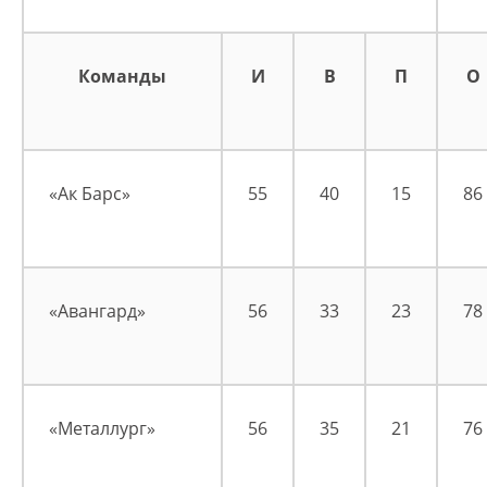
Команды
И
В
П
О
«Ак Барс»
55
40
15
86
«Авангард»
56
33
23
78
«Металлург»
56
35
21
76