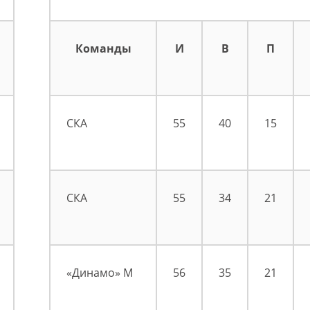
Команды
И
В
П
СКА
55
40
15
СКА
55
34
21
«Динамо» М
56
35
21