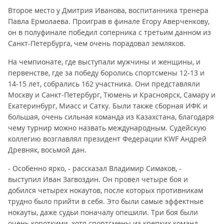
Второе место у Дмитрия Иванова, воспитанника тренера
Павла Ермолаева. Проиграв в финале Егору Аверченкову,
он в полуфинале победил соперника с третьим данном из
Санкт-Петербурга, чем очень порадовал земляков.
На чемпионате, где выступали мужчины и женщины, и
первенстве, где за победу боролись спортсмены 12-13 и
14-15 лет, собрались 162 участника. Они представляли
Москву и Санкт-Петербург, Тюмень и Красноярск, Самару и
Екатеринбург, Миасс и Сатку. Были также сборная ИФК и
большая, очень сильная команда из Казахстана, благодаря
чему турнир можно назвать международным. Судейскую
коллегию возглавлял президент Федерации KWF Андрей
Древняк, восьмой дан.
- Особенно ярко, - рассказал Владимир Симаков, -
выступил Иван Загвоздин. Он провел четыре боя и
добился четырех нокаутов, после которых противникам
трудно было прийти в себя. Это были самые эффектные
нокауты, даже судьи поначалу опешили. Три боя были
очень короткими, хотя спортсмены из крепких команд