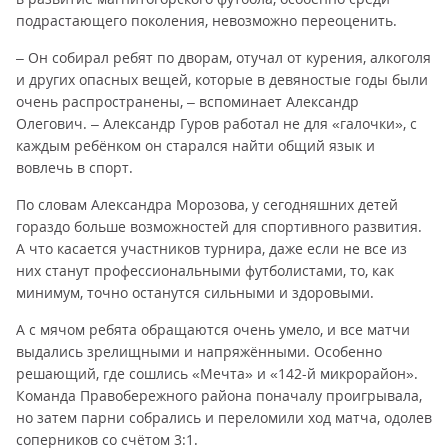
подрастающего поколения, невозможно переоценить.
– Он собирал ребят по дворам, отучал от курения, алкоголя
и других опасных вещей, которые в девяностые годы были
очень распространены, – вспоминает Александр
Олегович. – Александр Гуров работал не для «галочки», с
каждым ребёнком он старался найти общий язык и
вовлечь в спорт.
По словам Александра Морозова, у сегодняшних детей
гораздо больше возможностей для спортивного развития.
А что касается участников турнира, даже если не все из
них станут профессиональными футболистами, то, как
минимум, точно останутся сильными и здоровыми.
А с мячом ребята обращаются очень умело, и все матчи
выдались зрелищными и напряжёнными. Особенно
решающий, где сошлись «Мечта» и «142-й микрорайон».
Команда Правобережного района поначалу проигрывала,
но затем парни собрались и переломили ход матча, одолев
соперников со счётом 3:1.