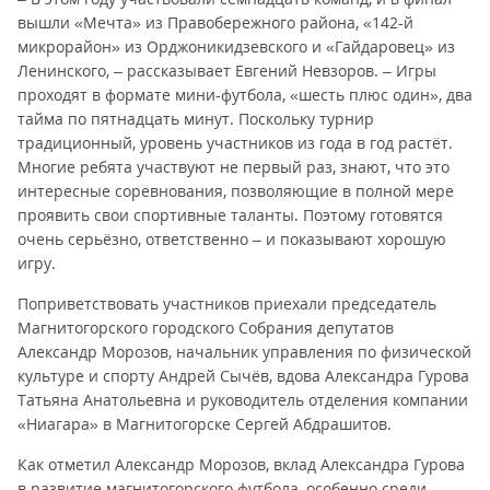
вышли «Мечта» из Правобережного района, «142-й
микрорайон» из Орджоникидзевского и «Гайдаровец» из
Ленинского, – рассказывает Евгений Невзоров. – Игры
проходят в формате мини-футбола, «шесть плюс один», два
тайма по пятнадцать минут. Поскольку турнир
традиционный, уровень участников из года в год растёт.
Многие ребята участвуют не первый раз, знают, что это
интересные соревнования, позволяющие в полной мере
проявить свои спортивные таланты. Поэтому готовятся
очень серьёзно, ответственно – и показывают хорошую
игру.
Поприветствовать участников приехали председатель
Магнитогорского городского Собрания депутатов
Александр Морозов, начальник управления по физической
культуре и спорту Андрей Сычёв, вдова Александра Гурова
Татьяна Анатольевна и руководитель отделения компании
«Ниагара» в Магнитогорске Сергей Абдрашитов.
Как отметил Александр Морозов, вклад Александра Гурова
в развитие магнитогорского футбола, особенно среди