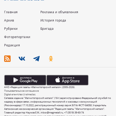
Главная
Реклама и объявления
Архив
История города
Рубрики
Бригада
Фоторепортажи
Редакция
АНО «Редакция газеты «Магнитогорский металл». (2005-2026).
Пользовательское соглашение
Digital-агентство Uralmedias
Сетевое издание "Магнитогорский металл" (16+) зарегистрировано Федеральной службой по
надзору в сфере связи, информационных технологий и массовых коммуникаций
(Роскомнадзор) 17.10.2022, регистрационный номер серия ЭЛ № ФС77-84058. Учредитель
Автономная некоммерческая организация "Редакция газеты "Магнитогорский металл".
Главный редактор Наумов Е.М.,
inbox@magmetall.ru
,
+7 (3519) 39-60-74