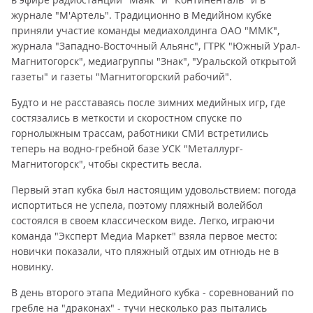
журнале "М'Артель". Традиционно в Медийном кубке
приняли участие команды медиахолдинга ОАО "ММК",
журнала "Западно-Восточный Альянс", ГТРК "Южный Урал-
Магнитогорск", медиагруппы "Знак", "Уральской открытой
газеты" и газеты "Магнитогорский рабочий".
Будто и не расставаясь после зимних медийных игр, где
состязались в меткости и скоростном спуске по
горнолыжным трассам, работники СМИ встретились
теперь на водно-гребной базе УСК "Металлург-
Магнитогорск", чтобы скрестить весла.
Первый этап кубка был настоящим удовольствием: погода
испортиться не успела, поэтому пляжный волейбол
состоялся в своем классическом виде. Легко, играючи
команда "Эксперт Медиа Маркет" взяла первое место:
новички показали, что пляжный отдых им отнюдь не в
новинку.
В день второго этапа Медийного кубка - соревнований по
гребле на "драконах" - тучи несколько раз пытались