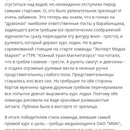
сгуститься над водой, но неожиданно отступили перед
самыми стартами. О, это было увлекательное зрелище! И
очень забавное. Это теперь мы знаем, что в гонках на
"драконах" наиболее ответственные посты у барабанщика,
задающего ритм гребцам (из практических соображений
журналисты сразу пересадили эту фигуру вниз - грести), и
рулевого, который держит курс лодки. Но в день
соревнований стоящие на старте команды "Эксперт Медиа
Маркет" и ГТРК "Южный Урал-Магнитогорск" посчитали,
что в гребле главное - грести. А рулить смогут и девчонки -
и отдали огромные рулевые весла в нежные ручки
представительниц слабого пола. Представительницы
старались изо всех сил. Но гребущие по обе стороны
бортов мужчины одним дружным гребком перечеркивали
все попытки девчат выровнять курс лодки. Поэтому обе
команды рисовали на воде красивые размашистые
зигзаги. Публика была в восторге от зрелища.
В итоге победителем стала команда, взявшая самый
прямой курс к цели, - гребцы медиахолдинга ОАО "ММК",
где рулевое весло прочно удерживал в сильных руках