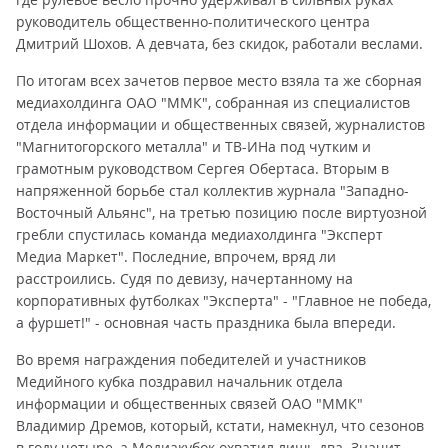
руководитель общественно-политического центра
Дмитрий Шохов. А девчата, без скидок, работали веслами.
По итогам всех зачетов первое место взяла та же сборная
медиахолдинга ОАО "ММК", собранная из специалистов
отдела информации и общественных связей, журналистов
"Магнитогорского металла" и ТВ-ИНа под чутким и
грамотным руководством Сергея Обертаса. Вторым в
напряженной борьбе стал коллектив журнала "Западно-
Восточный Альянс", на третью позицию после виртуозной
гребли спустилась команда медиахолдинга "Эксперт
Медиа Маркет". Последние, впрочем, вряд ли
расстроились. Судя по девизу, начертанному на
корпоративных футболках "Эксперта" - "Главное не победа,
а фуршет!" - основная часть праздника была впереди.
Во время награждения победителей и участников
Медийного кубка поздравил начальник отдела
информации и общественных связей ОАО "ММК"
Владимир Дремов, который, кстати, намекнул, что сезонов
в году четыре, а Медиакубок охватил лишь два. Значит,