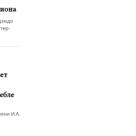
пиона
дзюдо
тер-
ет
ебле
ени И.А.