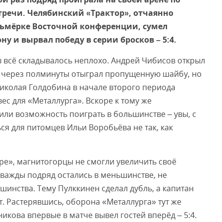
стречи. Челябинский «Трактор», отчаянно
сьмёрке Восточной конференции, сумел
Смот
ну и вырвал победу в серии бросков – 5:4.
в всё складывалось неплохо. Андрей Чибисов открыл
н через полминуты отыграл пропущенную шайбу, но
иколая Голдобина в начале второго периода
ес для «Металлурга». Вскоре к тому же
или возможность поиграть в большинстве – увы, с
ься для питомцев Ильи Воробьёва не так, как
ре», магнитогорцы не смогли увеличить своё
дважды подряд остались в меньшинстве, не
шинства. Тему Пулккинен сделал дубль, а капитан
т. Растерявшись, оборона «Металлурга» тут же
икова впервые в матче вывел гостей вперёд – 5:4.