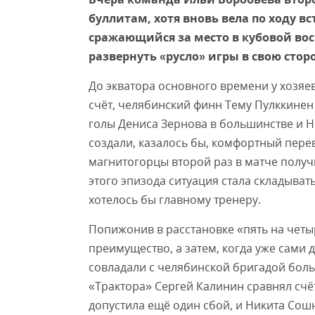
буллитам, хотя вновь вела по ходу в
сражающийся за место в кубовой во
развернуть «русло» игры в свою сторо
До экватора основного времени у хозяе
счёт, челябинский финн Тему Пулккине
голы Дениса Зернова в большинстве и Н
создали, казалось бы, комфортный перев
магнитогорцы второй раз в матче получ
этого эпизода ситуация стала складыват
хотелось бы главному тренеру.
Попижонив в расстановке «пять на четы
преимущество, а затем, когда уже сами 
совладали с челябинской бригадой боль
«Трактора» Сергей Калинин сравнял счё
допустила ещё один сбой, и Никита Сошн