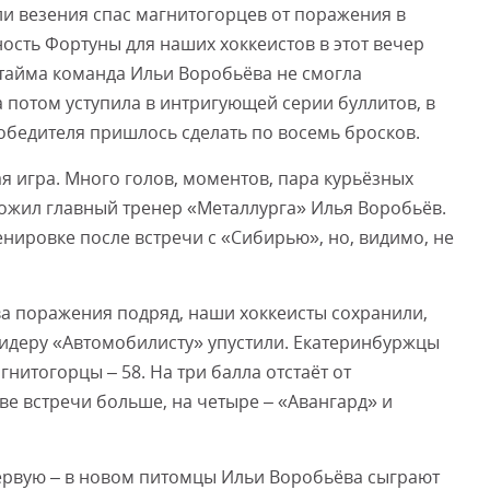
ли везения спас магнитогорцев от поражения в
ость Фортуны для наших хоккеистов в этот вечер
ртайма команда Ильи Воробьёва не смогла
 потом уступила в интригующей серии буллитов, в
обедителя пришлось сделать по восемь бросков.
я игра. Много голов, моментов, пара курьёзных
ытожил главный тренер «Металлурга» Илья Воробьёв.
нировке после встречи с «Сибирью», но, видимо, не
два поражения подряд, наши хоккеисты сохранили,
лидеру «Автомобилисту» упустили. Екатеринбуржцы
гнитогорцы – 58. На три балла отстаёт от
ве встречи больше, на четыре – «Авангард» и
первую – в новом питомцы Ильи Воробьёва сыграют