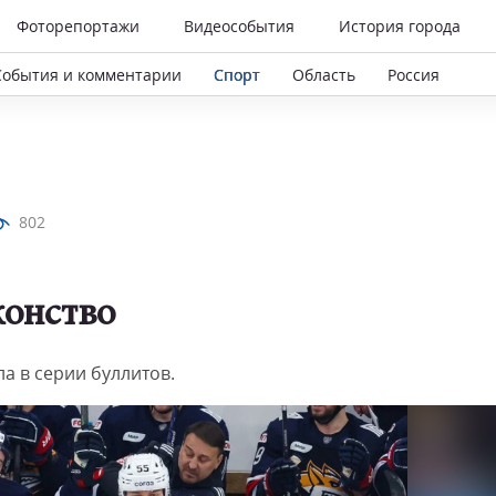
Фоторепортажи
Видеособытия
История города
События и комментарии
Спорт
Область
Россия
802
жонство
а в серии буллитов.