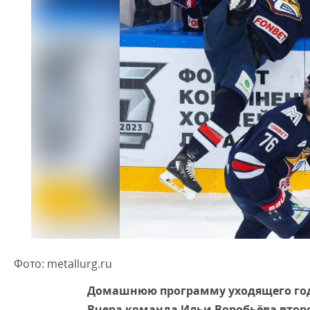
Фото: metallurg.ru
Домашнюю программу уходящего год
Вчера команда Ильи Воробьёва второ