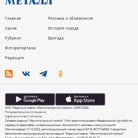
Главная
Реклама и объявления
Архив
История города
Рубрики
Бригада
Фоторепортажи
Редакция
АНО «Редакция газеты «Магнитогорский металл». (2005-2026).
Пользовательское соглашение
Digital-агентство Uralmedias
Сетевое издание "Магнитогорский металл" (16+) зарегистрировано Федеральной службой по
надзору в сфере связи, информационных технологий и массовых коммуникаций
(Роскомнадзор) 17.10.2022, регистрационный номер серия ЭЛ № ФС77-84058. Учредитель
Автономная некоммерческая организация "Редакция газеты "Магнитогорский металл".
Главный редактор Наумов Е.М.,
inbox@magmetall.ru
,
+7 (3519) 39-60-74