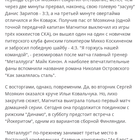
через две минуты прервал, наконец, свою голевую "засуху"
Данис Зарипов - 3:3, а на третьей минуте овертайма
отличился и Ян Коварж. Получив пас от Мозякина (одной
точной передачей капитан Магнитки выключил из игры
трёх хоккеистов СКА), он вышел один на один с новичком
питерского клуба финским голкипером Микко Коскиненом
и забросил победную шайбу - 4:3. "Я горжусь нашей
командой", - резюмировал после матча главный тренер
"Металлурга" Майк Кинэн. А наиболее впечатлительные
фаны вспомнили название романа Николая Островского
"Как закалялась сталь".
С восторгами, однако, повременим. Да, во вторник Сергей
Мозякин оказался круче Ильи Ковальчука. Но, лихо
закрутив сюжет, Магнитка выиграла только первый матч
домашней серии. Сегодня она продолжится поединком с
рижским "Динамо", в субботу предстоит встреча с
"Йокеритом", одним из вариантов сборной Финляндии.
"Металлург" по-прежнему занимает третье место в
Восточной конференции. Главные конкуренты "Ак Барс" и