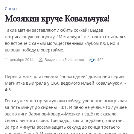
Спорт
Мозякин круче Ковальчука!
Такие матчи заставляют любить хоккей! Выдав
потрясающую концовку, "Металлург" не только отыгрался
во встрече с самым могущественным клубом КХЛ, но и
вырвал победу в овертайме.
11 декабря 2014
Владислав Рыбаченко
422
Первый матч длительной "новогодней" домашней серии
Магнитка выиграла у СКА, ведомого Ильёй Ковальчуком, -
4:3.
Гости уже явно предвкушали победу, уверенно выигрывая
за пять минут до сирены - 3:1. И явно не учли, что лучшее
звено лиги Зарипов-Коварж-Мозякин ещё не сказало
своего веского слова. Тон задал, как и подобает, капитан.
За три минуты восемнадцать секунд до конца третьего
периода Сергей Мозякин сократил отставание, менее чем