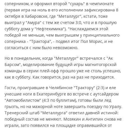
соперником, и оформил второй "сухарь" в чемпионате
(первая игра на ноль в его исполнении зафиксирована 8
октября в Хабаровске, где "Металлург", кстати, тоже
выиграл у "Амура" с тем же счетом 3:0, что и в прошлую
субботу дома у "Нефтехимика"). "Наслаждаемся этой
победой не меньше, чем выигрышем у принципиального
соперника - "Трактора", - подвел итог Пол Морис, и не
согласиться с ним было невозможно.
Но в понедельник, когда "Металлург" встречался с "Ак
Барсом", моделирование будущей игры магнитогорской
команды в серии плей-офф прошло уже не столь успешно,
как в субботу. Как говорится, раз на раз не приходится.
Гости, проигравшие в Челябинске "Трактору" (2:3) и еле
унесшие ноги в Екатеринбурге во встрече с аутсайдером
"Автомобилистом" (4:3 по буллитам), готовы были лед
грызть, но на мажорной ноте завершить поездку по Уралу.
Тренерский штаб "Металлурга" ответил давней истиной:
победный состав не меняют. Мозякин и Антипин снова не
играли, зато появился на площадке оправившийся от