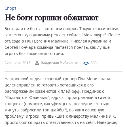
Спорт
Не боги горшки обжигают
Быть или не быть - вот в чем вопрос. Такую классическую
гамлетовскую дилемму решает сейчас "Металлург". После
отъезда в НХЛ Евгения Малкина, Николая Кулемина и
Сергея Гончара команда пытается понять, как лучше
играть без заокеанского трио.
24 января 2013
Владислав Рыбаченко
333
На прошлой неделе главный тренер Пол Морис начал
целенаправленно готовить оставшихся в его
распоряжении хоккеистов к плей-офф. Поединок с
"Салаватом Юлаевым", вдрызг проигранный в самой
концовке (помните, как уфимцы за последние четыре
минуты забросили три шайбы?), выявил основную
проблему: игроки, привыкшие к лидерству Малкина и К,
просто боятся брать ответственность на себя. Наверное,