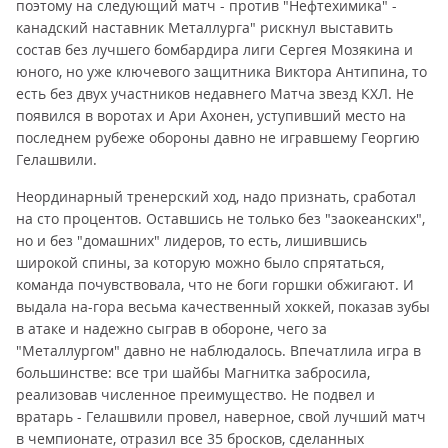
поэтому на следующий матч - против "Нефтехимика" -
канадский наставник Металлурга" рискнул выставить
состав без лучшего бомбардира лиги Сергея Мозякина и
юного, но уже ключевого защитника Виктора Антипина, то
есть без двух участников недавнего Матча звезд КХЛ. Не
появился в воротах и Ари Ахонен, уступивший место на
последнем рубеже обороны давно не игравшему Георгию
Гелашвили.
Неординарный тренерский ход, надо признать, сработал
на сто процентов. Оставшись не только без "заокеанских",
но и без "домашних" лидеров, то есть, лишившись
широкой спины, за которую можно было спрятаться,
команда почувствовала, что не боги горшки обжигают. И
выдала на-гора весьма качественный хоккей, показав зубы
в атаке и надежно сыграв в обороне, чего за
"Металлургом" давно не наблюдалось. Впечатлила игра в
большинстве: все три шайбы Магнитка забросила,
реализовав численное преимущество. Не подвел и
вратарь - Гелашвили провел, наверное, свой лучший матч
в чемпионате, отразил все 35 бросков, сделанных