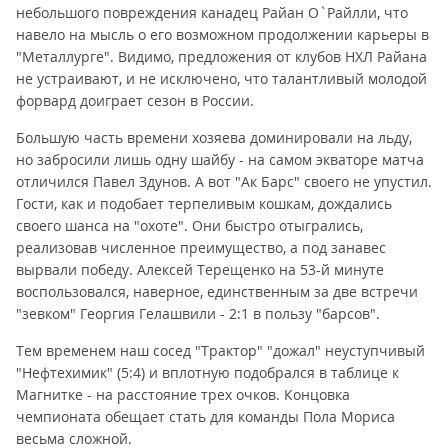
небольшого повреждения канадец Райан О`Райлли, что
навело на мысль о его возможном продолжении карьеры в
"Металлурге". Видимо, предложения от клубов НХЛ Райана
не устраивают, и не исключено, что талантливый молодой
форвард доиграет сезон в России.
Большую часть времени хозяева доминировали на льду,
но забросили лишь одну шайбу - на самом экваторе матча
отличился Павел Здунов. А вот "Ак Барс" своего не упустил.
Гости, как и подобает терпеливым кошкам, дождались
своего шанса на "охоте". Они быстро отыгрались,
реализовав численное преимущество, а под занавес
вырвали победу. Алексей Терещенко на 53-й минуте
воспользовался, наверное, единственным за две встречи
"зевком" Георгия Гелашвили - 2:1 в пользу "барсов".
Тем временем наш сосед "Трактор" "дожал" неуступчивый
"Нефтехимик" (5:4) и вплотную подобрался в таблице к
Магнитке - на расстояние трех очков. Концовка
чемпионата обещает стать для команды Пола Мориса
весьма сложной.