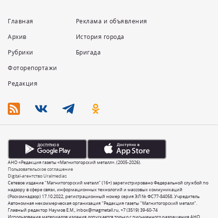
Главная
Реклама и объявления
Архив
История города
Рубрики
Бригада
Фоторепортажи
Редакция
АНО «Редакция газеты «Магнитогорский металл». (2005-2026).
Пользовательское соглашение
Digital-агентство Uralmedias
Сетевое издание "Магнитогорский металл" (16+) зарегистрировано Федеральной службой по
надзору в сфере связи, информационных технологий и массовых коммуникаций
(Роскомнадзор) 17.10.2022, регистрационный номер серия ЭЛ № ФС77-84058. Учредитель
Автономная некоммерческая организация "Редакция газеты "Магнитогорский металл".
Главный редактор Наумов Е.М.,
inbox@magmetall.ru
,
+7 (3519) 39-60-74
Использование материалов издания допускается только с письменного разрешения АНО